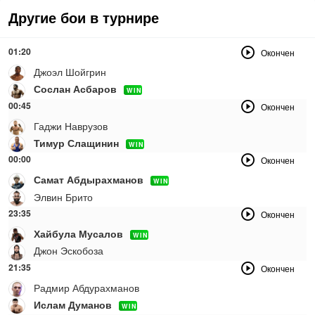
Другие бои в турнире
01:20
Окончен
Джоэл Шойгрин
Сослан Асбаров
WIN
00:45
Окончен
Гаджи Наврузов
Тимур Слащинин
WIN
00:00
Окончен
Самат Абдырахманов
WIN
Элвин Брито
23:35
Окончен
Хайбула Мусалов
WIN
Джон Эскобоза
21:35
Окончен
Радмир Абдурахманов
Ислам Думанов
WIN