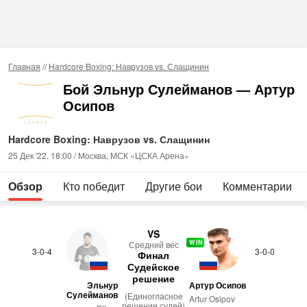
Главная
//
Hardcore Boxing: Наврузов vs. Слащинин
Бой Эльнур Сулейманов — Артур
Осипов
Hardcore Boxing: Наврузов vs. Слащинин
25 Дек '22, 18:00 / Москва, МСК «ЦСКА Арена»
Обзор
Кто победит
Другие бои
Комментарии
VS
WIN
Сред­ний вес
3-0-4
3-0-0
Финал
Судейское
решение
Эльнур
Артур Осипов
Сулейманов
(Единогласное
Artur Osipov
решение судей)