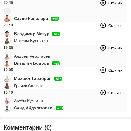
20:45
Окончен
Сауло Кавалари
WIN
20:10
Окончен
Владимир Мазур
WIN
Максим Булахтин
19:35
Окончен
Андрей Чеботарев
Виталий Бодров
WIN
19:05
Окончен
Михаил Тарабрин
WIN
Грачик Саакян
18:10
Окончен
Артём Кузьмин
Саид Абдулгазиев
WIN
Комментарии (0)