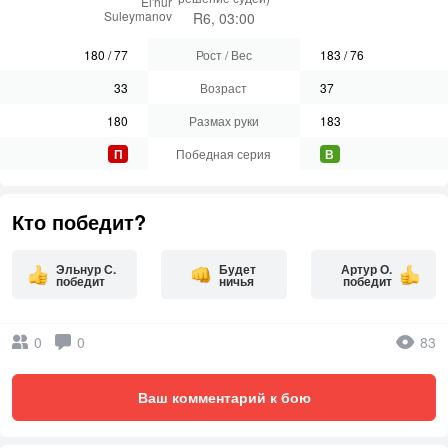
El'nur
Suleymanov
R6, 03:00
180
/
77
Рост / Вес
183
/
76
33
Возраст
37
180
Размах руки
183
П
Победная серия
В
Кто победит?
Эльнур С.
Будет
Артур О.
победит
ничья
победит
0
0
83
Ваш комментарий к бою