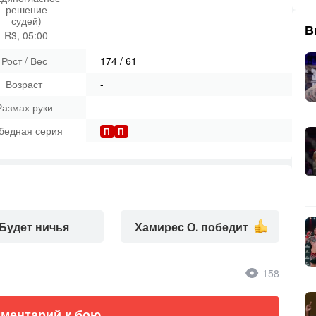
решение
судей)
В
R3, 05:00
Рост / Вес
174
/
61
Возраст
-
Размах руки
-
бедная серия
П
П
Будет ничья
Хамирес О. победит
158
ментарий к бою