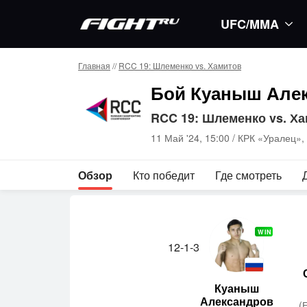
UFC/MMA
Главная
//
RCC 19: Шлеменко vs. Хамитов
Бой Куаныш Але
RCC 19: Шлеменко vs. Х
11 Май '24, 15:00 /
КРК «Уралец»,
Обзор
Кто победит
Где смотреть
WIN
12-1-3
Куаныш
Александров
(