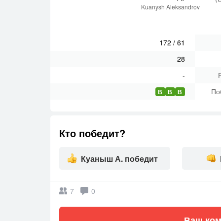
Kuanysh Aleksandrov
172
/
61
28
-
По
В
В
В
Кто победит?
Куаныш А. победит
7
0
Ваш ком