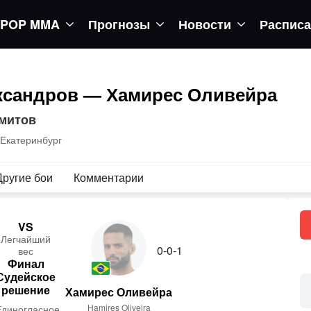
POP MMA
Прогнозы
Новости
Распис
ксандров — Хамирес Оливейра
амитов
 Екатеринбург
Другие бои
Комментарии
VS
Лег­чай­ший
0-0-1
вес
Финал
Судейское
решение
Хамирес Оливейра
Hamires Oliveira
Единогласное