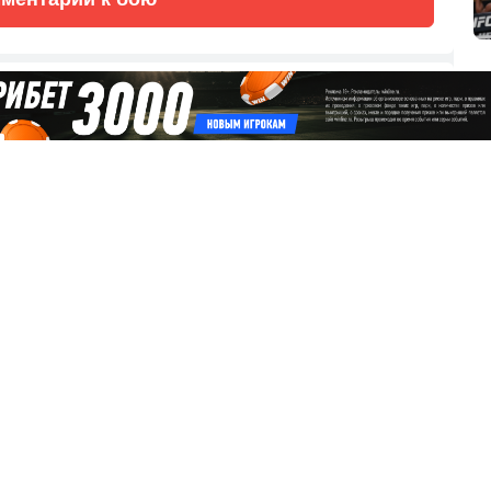
сляцию