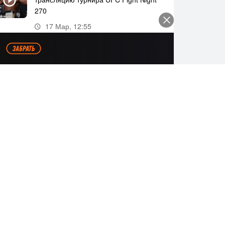
270
17 Мар, 12:55
Где и когда смотреть прямую
трансляцию UFC Fight Night 269
11 Мар, 18:20
Все видео