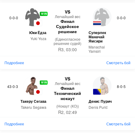
VS
WIN
Легчайший вес
0-0-0
0-0-0
Финал
Судейское
решение
Юки Ёдза
Суперлек
Маначай
Yuki Yoza
(Единогласное
Ямсири
решение судей)
Manachai
R3, 03:00
Yamsiri
Подробнее
Смотреть бой
VS
WIN
Легчайший вес
43-0-3
8-0-5
Финал
Технический
нокаут
Такеру Сегава
Денис Пурич
(Нокаут (КО))
Takeru Segawa
Denis Purić
R2, 02:49
Подробнее
Смотреть бой