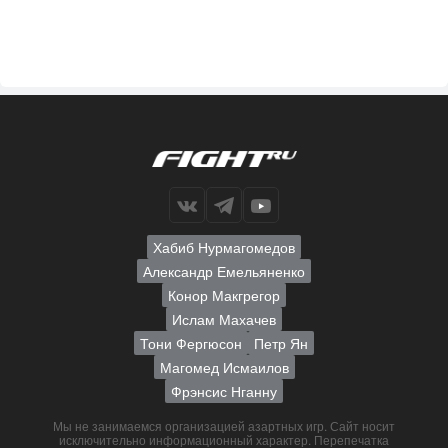
Хабиб Нурмагомедов
Александр Емельяненко
Конор Макгрегор
Ислам Махачев
Тони Фергюсон
Петр Ян
Магомед Исмаилов
Фрэнсис Нганну
Мы не занимаемся организацией азартных игр. Сайт носит
исключительно информационный характер. Перепечатка