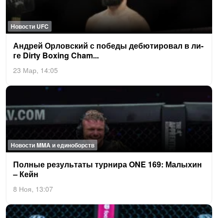
Новости UFC
Анд­рей Ор­ловс­кий с по­беды де­бюти­ровал в ли­
ге Dir­ty Bo­xing Cham...
23 Мар, 14:05
Новости MMA и единоборств
Пол­ные ре­зуль­та­ты тур­ни­ра ONE 169: Ма­лыхин
– Кейн
8 Ноя, 13:07