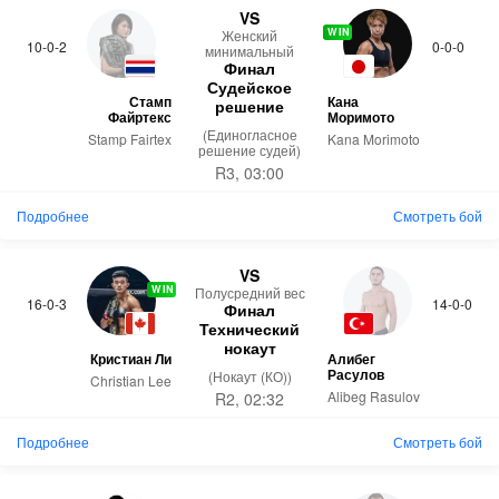
VS
WIN
Женский
10-0-2
0-0-0
минимальный
Финал
Судейское
Стамп
Кана
решение
Файртекс
Моримото
(Единогласное
Stamp Fairtex
Kana Morimoto
решение судей)
R3, 03:00
Подробнее
Смотреть бой
VS
WIN
Полусредний вес
16-0-3
14-0-0
Финал
Технический
нокаут
Кристиан Ли
Алибег
Расулов
(Нокаут (КО))
Christian Lee
Alibeg Rasulov
R2, 02:32
Подробнее
Смотреть бой