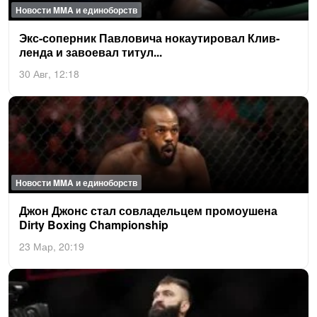
Новости MMA и единоборств
Экс-со­пер­ник Пав­ло­вича но­ка­ути­ровал Клив­
ленда и за­во­евал ти­тул...
30 Авг, 12:18
Новости MMA и единоборств
Джон Джонс стал сов­ла­дель­цем про­мо­уше­на
Dir­ty Bo­xing Cham­pi­ons­hip
23 Мар, 20:19