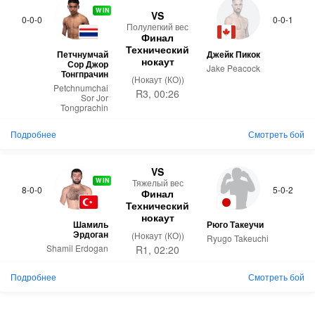
WIN
VS
0-0-0
0-0-1
Полулегкий вес
Финал
Технический
Петчнумчай
Джейк Пикок
нокаут
Сор Джор
Jake Peacock
Тонгпрачин
(Нокаут (КО))
Petchnumchai
R3, 00:26
Sor Jor
Tongprachin
Подробнее
Смотреть бой
VS
WIN
Тяжелый вес
8-0-0
5-0-2
Финал
Технический
нокаут
Шамиль
Рюго Такеучи
Эрдоган
(Нокаут (КО))
Ryugo Takeuchi
Shamil Erdogan
R1, 02:20
Подробнее
Смотреть бой