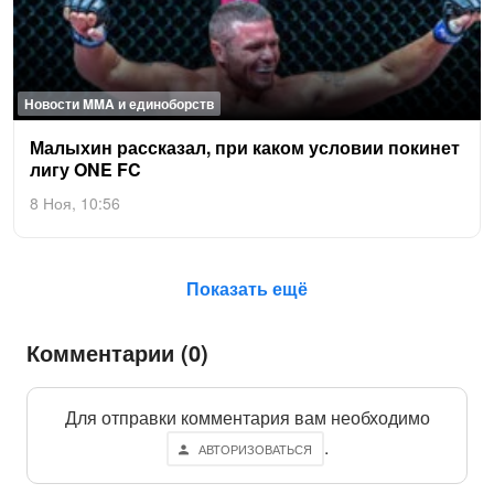
Новости MMA и единоборств
Ма­лыхин расс­ка­зал, при ка­ком ус­ло­вии по­кинет
ли­гу ONE FC
8 Ноя, 10:56
Показать ещё
Комментарии (0)
Для отправки комментария вам необходимо
.
АВТОРИЗОВАТЬСЯ