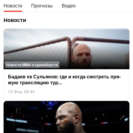
Новости
Прогнозы
Видео
Новости
Новости MMA и единоборств
Ба­да­ев vs Суль­янов: где и ког­да смот­реть пря­
мую транс­ля­цию тур...
15 Фев, 08:40