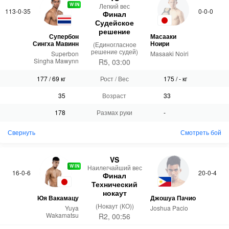
WIN
Легкий вес
113-0-35
0-0-0
Финал
Судейское
решение
Супербон
Масааки
Сингха Мавинн
Ноири
(Единогласное
решение судей)
Superbon
Masaaki Noiri
Singha Mawynn
R5, 03:00
177 / 69 кг
Рост / Вес
175 / - кг
35
Возраст
33
178
Размах руки
-
Свернуть
Смотреть бой
VS
WIN
Наилегчайший вес
16-0-6
20-0-4
Финал
Технический
нокаут
Юя Вакамацу
Джошуа Пачио
(Нокаут (КО))
Yuya
Joshua Pacio
Wakamatsu
R2, 00:56