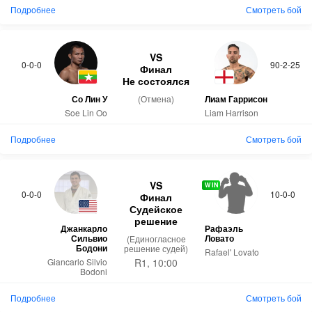
Подробнее
Смотреть бой
VS
0-0-0
90-2-25
Финал
Не состоялся
Со Лин У
(Отмена)
Лиам Гаррисон
Soe Lin Oo
Liam Harrison
Подробнее
Смотреть бой
VS
WIN
0-0-0
10-0-0
Финал
Судейское
решение
Джанкарло
Рафаэль
Сильвио
Ловато
(Единогласное
Бодони
решение судей)
Rafael' Lovato
R1, 10:00
Giancarlo Silvio
Bodoni
Подробнее
Смотреть бой