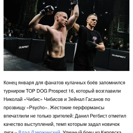
Конец января для фанатов кулачных боёв запомнился
турниром TOP DOG Prospect 16, который возглавили
Николай «Чибис» Чибисов и Зейнал Гасанов по
прозвищу «Psycho». Жестокие перформансы
впечатлили не только зрителей: Данил Регбист отметил
качество выступлений, темп которым задал новичок
лиги –
Влад Дзержинский
. Уличный боец из Кировска