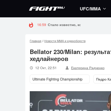
UFC/MMA
16:59
Стало известно, когда Конор Макгр
Главная
//
Новости MMA и единоборств
Bellator 230/Milan: резул
хедлайнеров
12 Окт, 22:51
Екатерина Радченко
Ultimate Fighting Championship
Педро К