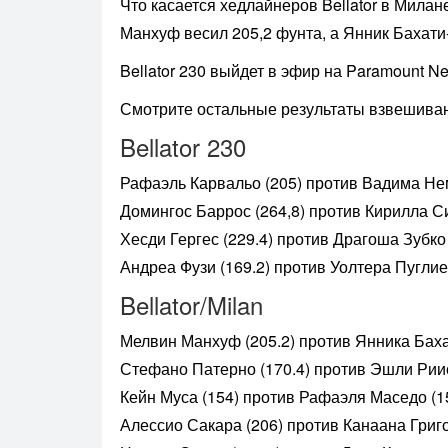
Что касается хедлайнеров Bellator в Милан
Манхуф весил 205,2 фунта, а Янник Бахати
Bellator 230 выйдет в эфир на Paramount N
Смотрите остальные результаты взвешивани
Bellator 230
Рафаэль Карвальо (205) против Вадима Нем
Домингос Баррос (264,8) против Кирилла С
Хесди Гергес (229.4) против Драгоша Зубко 
Андреа Фузи (169.2) против Уолтера Пуглие
Bellator/Milan
Мелвин Манхуф (205.2) против Янника Баха
Стефано Патерно (170.4) против Эшли Риис
Кейн Муса (154) против Рафаэля Маседо (1
Алессио Сакара (206) против Канаана Григс