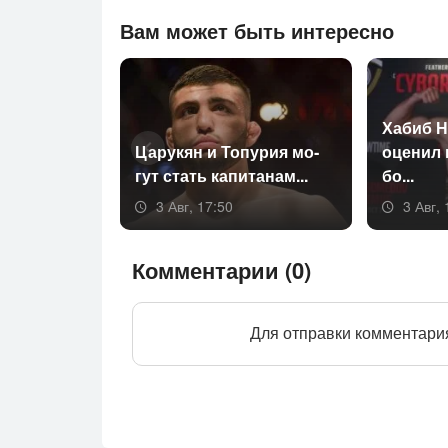
Вам может быть интересно
Ха­биб Н
Ца­рукян и То­пурия мо­
оце­нил
гут стать ка­пита­нам...
бо...
3 Авг, 17:50
3 Авг, 
Комментарии (0)
Для отправки комментари