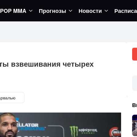
POP MMA
Прогнозы
Новости
Распис
егор вернется в октагон
ьтаты взвешивания четырех
арвалью
В