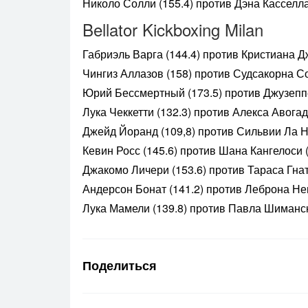
Николо Солли (155.4) против Дэна Касселла
Bellator Kickboxing Milan
Габриэль Варга (144.4) против Кристиана Д
Чингиз Аллазов (158) против Судсакорна С
Юрий Бессмертный (173.5) против Джузеппе
Лука Чеккетти (132.3) против Алекса Авогад
Джейд Йоранд (109,8) против Сильвии Ла Но
Кевин Росс (145.6) против Шана Кангелоси (
Джакомо Личери (153.6) против Тараса Гнат
Андерсон Бонат (141.2) против Леброна Нег
Лука Мамели (139.8) против Павла Шиманск
Поделиться