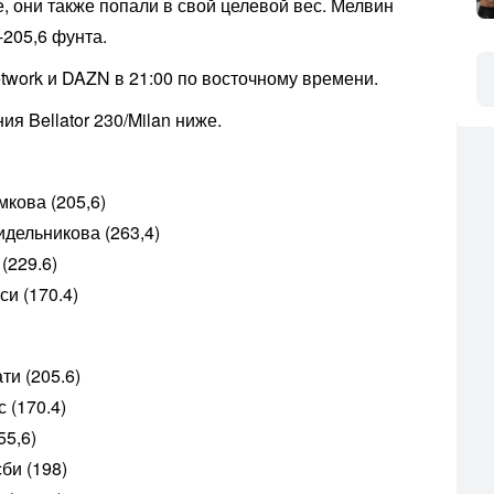
е, они также попали в свой целевой вес. Мелвин
-205,6 фунта.
etwork и DAZN в 21:00 по восточному времени.
я Bellator 230/Milan ниже.
кова (205,6)
идельникова (263,4)
(229.6)
си (170.4)
ти (205.6)
 (170.4)
55,6)
би (198)