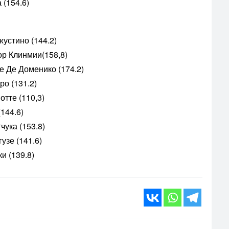
 (154.6)
жустино (144.2)
ор Клинмии(158,8)
 Де Доменико (174.2)
ро (131.2)
тте (110,3)
144.6)
чука (153.8)
узе (141.6)
и (139.8)