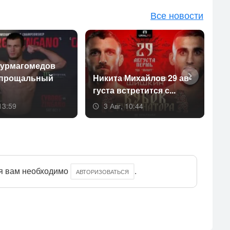
Все новости
ур­ма­гоме­дов
 про­щаль­ный
Ни­кита Ми­хай­лов 29 ав­
Ол
густа встре­тит­ся с...
от
13:59
3 Авг, 10:44
я вам необходимо
.
АВТОРИЗОВАТЬСЯ