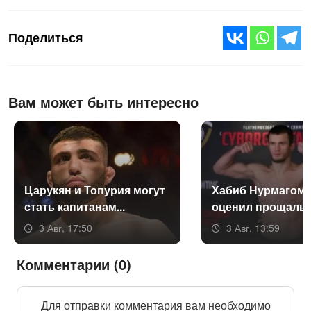
Поделиться
Вам может быть интересно
Ца­рукян и То­пурия мо­гут
Ха­биб Нур­ма­гоме
стать ка­пита­нам...
оце­нил про­щаль­н
3 Авг, 17:50
3 Авг, 13:59
Комментарии (0)
Для отправки комментария вам необходимо