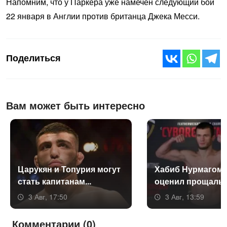
Напомним, что у Паркера уже намечен следующий бой
22 января в Англии против британца Джека Месси.
Поделиться
Вам может быть интересно
Ца­рукян и То­пурия мо­гут
Ха­биб Нур­ма­гоме
стать ка­пита­нам...
оце­нил про­щаль­н
3 Авг, 17:50
3 Авг, 13:59
Комментарии (0)