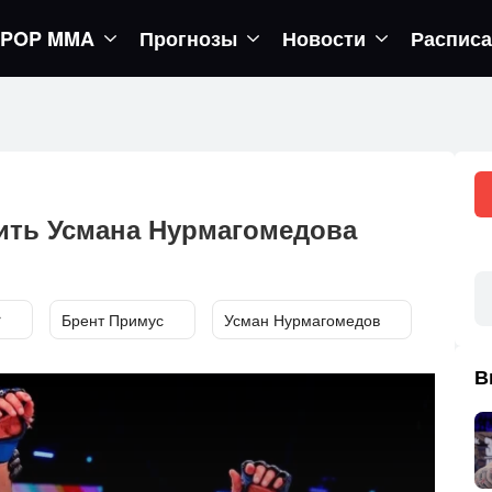
POP MMA
Прогнозы
Новости
Распис
егор вернется в октагон
ить Усмана Нурмагомедова
r
Брент Примус
Усман Нурмагомедов
В