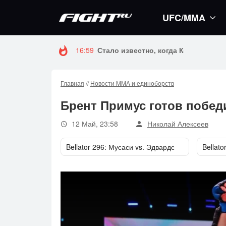
UFC/MMA
16:59
Стало известно, когда Конор Макгр
Главная
//
Новости MMA и единоборств
Брент Примус готов побед
12 Май, 23:58
Николай Алексеев
Bellator 296: Мусаси vs. Эдвардс
Bellato