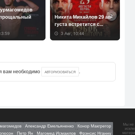
ур­ма­гоме­дов
 про­щаль­ный
Ни­кита Ми­хай­лов 29 ав­
Ол
густа встре­тит­ся с...
от
13:59
3 Авг, 10:44
я вам необходимо
.
АВТОРИЗОВАТЬСЯ
Мы не 
магомедов
Александр Емельяненко
Конор Макгрегор
исклю
ргюсон
Петр Ян
Магомед Исмаилов
Фрэнсис Нганну
матери