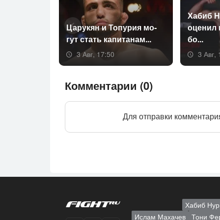
Ха­биб Н
Ца­рукян и То­пурия мо­
оце­нил
гут стать ка­пита­нам...
бо...
3 Авг, 17:50
3 Авг, 
Комментарии (0)
Для отправки комментари
Хабиб Нур
Ислам Махачев
Тони Фе