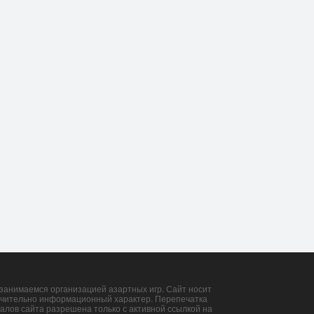
и­вей­ра: у Иэна Гэр­ри
Ста­ло из­вест­но, ког­да
­личные шан­сы п...
Ко­нор Макг­ре­гор в...
3 Авг, 09:05
29 Июл, 16:59
занимаемся организацией азартных игр. Сайт носит
чительно информационный характер. Перепечатка
алов сайта разрешена только с активной ссылкой на