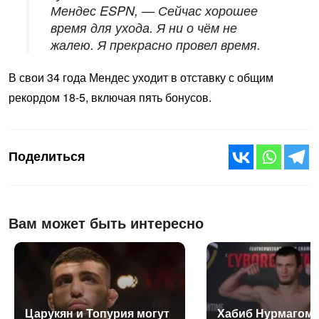
Мендес ESPN, — Сейчас хорошее
время для ухода. Я ни о чём не
жалею. Я прекрасно провел время.
В свои 34 года Мендес уходит в отставку с общим
рекордом 18-5, включая пять бонусов.
Поделиться
Вам может быть интересно
Ца­рукян и То­пурия мо­гут
Ха­биб Нур­ма­гоме