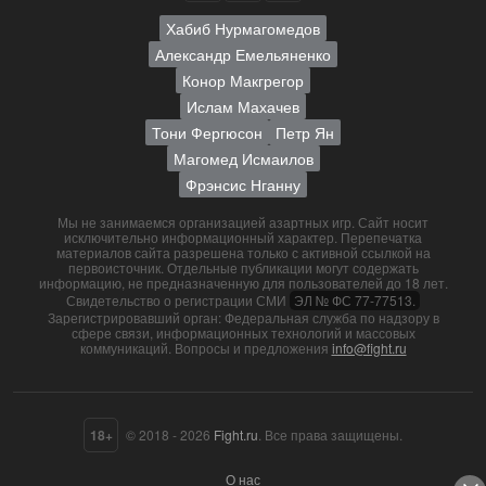
Хабиб Нурмагомедов
Александр Емельяненко
Конор Макгрегор
Ислам Махачев
Тони Фергюсон
Петр Ян
Магомед Исмаилов
Фрэнсис Нганну
Мы не занимаемся организацией азартных игр. Сайт носит
исключительно информационный характер. Перепечатка
материалов сайта разрешена только с активной ссылкой на
первоисточник. Отдельные публикации могут содержать
информацию, не предназначенную для пользователей до 18 лет.
Свидетельство о регистрации СМИ
ЭЛ № ФС 77-77513.
Зарегистрировавший орган: Федеральная служба по надзору в
сфере связи, информационных технологий и массовых
коммуникаций. Вопросы и предложения
info@fight.ru
18+
© 2018 - 2026
Fight.ru
. Все права защищены.
О нас