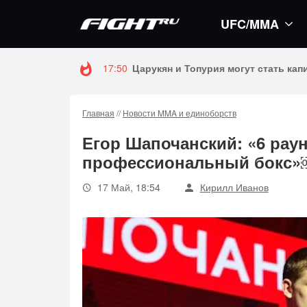
UFC/MMA
16:59
Стало известно, когда Конор Макгр
Главная
//
Новости MMA и единоборств
Егор Шапочанский: «6 рау
профессиональный бокс
17 Май, 18:54
Кирилл Иванов