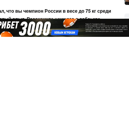
л, что вы чемпион России в весе до 75 кг среди
атый опыт. Расскажите немного о себе: как
отдал этому спорту. Привела меня мать. Начинал в
он сейчас один из старших тренеров сборной
ил заниматься у Абатулина Юрия Измайловича,
 боксе — чемпионат России 2024 года?
 — вторым, в 2022-м — третьим. Кроме того, в 2023
ждународного класса. Это два главных события в
и?
одный турнир. Провёл три боя: выиграл у