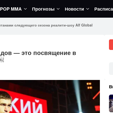
POP MMA
Прогнозы
Новости
Распис
егор вернется в октагон
ндов — это посвящение в
»￼
В