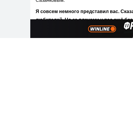
Я совсем немного представил вас. Сказа
любителей. Но за плечами у вас ещё бог
пришли в бокс, с чего начинался путь?
— Я занимаюсь боксом с 7 лет. Уже 20 лет 
Москве у Фетисова Вячеслава Юрьевича — 
России по юниорам. А в Иркутске продолж
тренируюсь у него по сей день.
Самая значимая победа в любительском
— Да. В 2024 году я стал первым, в 2023-м
году выполнил норматив мастера спорта ме
моей любительской карьере.
А какие ещё титулы считаете значимым
— В 2023 году ездил в Сербию на междунар