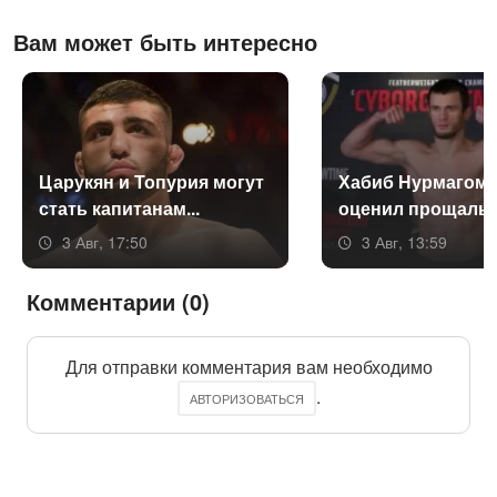
Вам может быть интересно
Ца­рукян и То­пурия мо­гут
Ха­биб Нур­ма­гоме
стать ка­пита­нам...
оце­нил про­щаль­н
3 Авг, 17:50
3 Авг, 13:59
Комментарии (0)
Для отправки комментария вам необходимо
.
АВТОРИЗОВАТЬСЯ