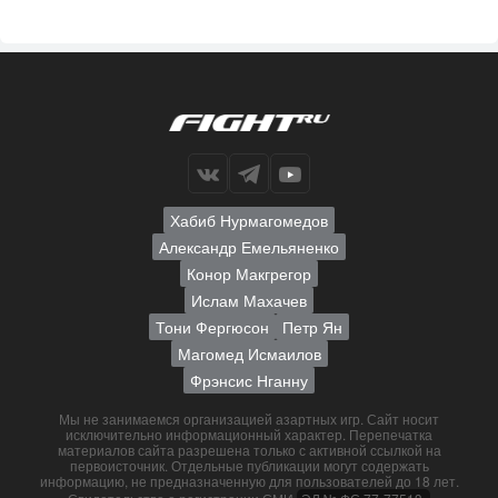
Хабиб Нурмагомедов
Александр Емельяненко
Конор Макгрегор
Ислам Махачев
Тони Фергюсон
Петр Ян
Магомед Исмаилов
Фрэнсис Нганну
Мы не занимаемся организацией азартных игр. Сайт носит
исключительно информационный характер. Перепечатка
материалов сайта разрешена только с активной ссылкой на
первоисточник. Отдельные публикации могут содержать
информацию, не предназначенную для пользователей до 18 лет.