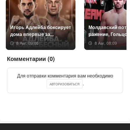
Игорь Ад­лей­ба бок­си­ру­ет
Мол­давс­кий по­те
до­ма впер­вые за...
раже­ние, Голь­цов 
8 Авг, 09:06
8 Авг, 08:09
Комментарии (0)
Для отправки комментария вам необходимо
.
АВТОРИЗОВАТЬСЯ