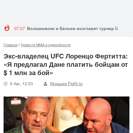
07:27
Волкановски и Евлоев возглавят турнир UFC 333
Главная
//
Новости MMA и единоборств
Экс-владелец UFC Лоренцо Фертитта:
«Я предлагал Дане платить бойцам от
$ 1 млн за бой»
6 Авг, 12:23
Редация Fight.ru