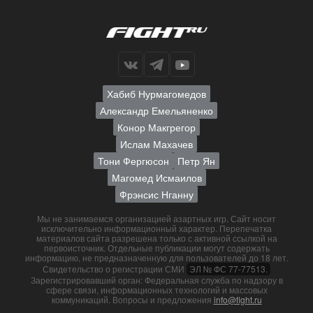
Хабиб Нурмагомедов
Александр Емельяненко
Конор Макгрегор
Ислам Махачев
Тони Фергюсон
Петр Ян
Магомед Исмаилов
Фрэнсис Нганну
Мы не занимаемся организацией азартных игр. Сайт носит
исключительно информационный характер. Перепечатка
материалов сайта разрешена только с активной ссылкой на
первоисточник. Отдельные публикации могут содержать
информацию, не предназначенную для пользователей до 18 лет.
Свидетельство о регистрации СМИ
ЭЛ № ФС 77-77513.
Зарегистрировавший орган: Федеральная служба по надзору в
сфере связи, информационных технологий и массовых
коммуникаций. Вопросы и предложения
info@fight.ru