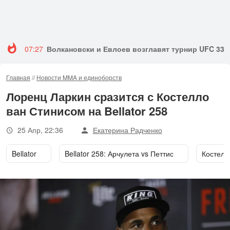
07:27
Волкановски и Евлоев возглавят турнир UFC 333
Главная
//
Новости MMA и единоборств
Лоренц Ларкин сразится с Костелло
ван Стинисом на Bellator 258
25 Апр, 22:36
Екатерина Радченко
Bellator
Bellator 258: Арчулета vs Петтис
Костелл