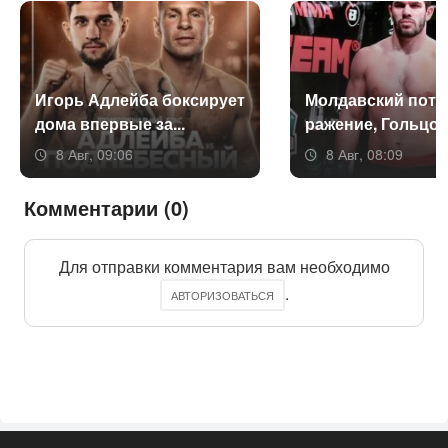
Игорь Ад­лей­ба бок­си­ру­ет
Мол­давс­кий по­те
до­ма впер­вые за...
раже­ние, Голь­цов 
8 Авг, 09:06
8 Авг, 08:09
Комментарии (0)
Для отправки комментария вам необходимо
.
АВТОРИЗОВАТЬСЯ