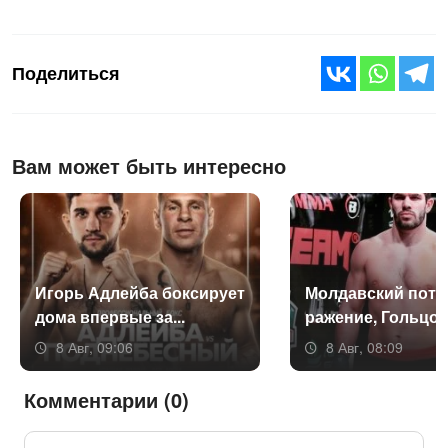
Поделиться
Вам может быть интересно
Игорь Ад­лей­ба бок­си­ру­ет
Мол­давс­кий по­те
до­ма впер­вые за...
раже­ние, Голь­цов 
8 Авг, 09:06
8 Авг, 08:09
Комментарии (0)