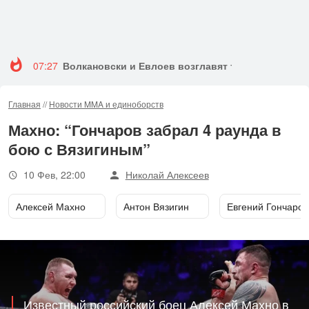
07:27
Волкановски и Евлоев возглавят турнир UFC 333
Главная
//
Новости MMA и единоборств
Махно: “Гончаров забрал 4 раунда в
бою с Вязигиным”
10 Фев, 22:00
Николай Алексеев
Алексей Махно
Антон Вязигин
Евгений Гончаров
Известный российский боец Алексей Махно в