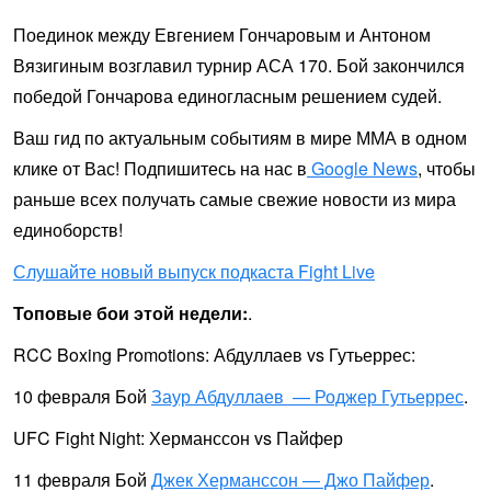
Поединок между Евгением Гончаровым и Антоном
Вязигиным возглавил турнир АСА 170. Бой закончился
победой Гончарова единогласным решением судей.
Ваш гид по актуальным событиям в мире ММА в одном
клике от Вас! Подпишитесь на нас в
Google News
, чтобы
раньше всех получать самые свежие новости из мира
единоборств!
Слушайте новый выпуск подкаста Fight Live
Топовые бои этой недели:
.
RCC Boxing Promotions: Абдуллаев vs Гутьеррес:
10 февраля Бой
Заур Абдуллаев — Роджер Гутьеррес
.
UFC Fight Night: Херманссон vs Пайфер
11 февраля Бой
Джек Херманссон — Джо Пайфер
.