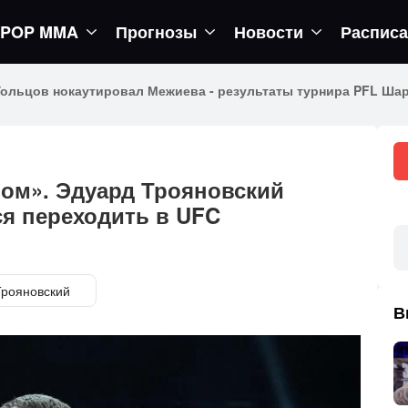
POP MMA
Прогнозы
Новости
Распис
Гольцов нокаутировал Межиева - результаты турнира PFL Ша
ном». Эдуард Трояновский
ся переходить в UFC
Трояновский
В