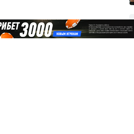
 в UFC, сделав предварительно мне
ветил: «Пусть подобными переходами
акой мне UFC? Вы хотите потешиться? Я
ду». У меня ноль борьбы, хотя ногами еще
 Но что там делать без борьбы? Как
ить…», — заявил 39-летний россиянин в
ти.
Все новости