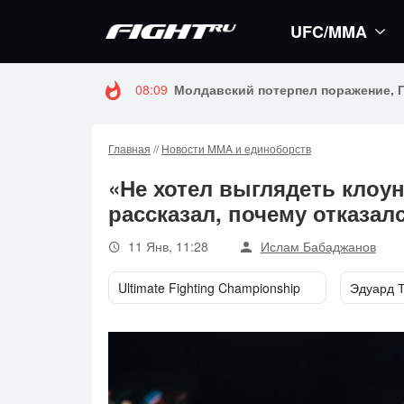
UFC/MMA
08:09
Молдавский потерпел поражение, 
Главная
//
Новости MMA и единоборств
«Не хотел выглядеть клоу
рассказал, почему отказал
11 Янв, 11:28
Ислам Бабаджанов
Ultimate Fighting Championship
Эдуард 