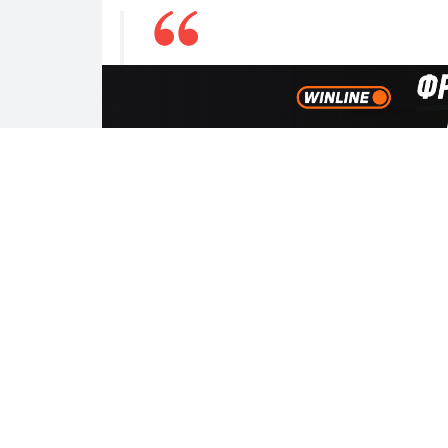
«Было предложение завести меня
несколько боев по ММА. Но я от
занимаются фрики. Я боксер. К
такую клоунаду устраивать не бу
умею — кикбоксингом занимался.
минимум от нее надо уметь уход
интервью агентству РИА Новос
Поделиться
Вам может быть интересно