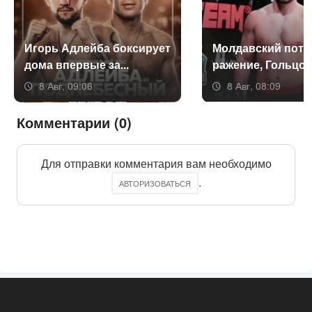
Игорь Ад­лей­ба бок­си­ру­ет
Мол­давс­кий по­те
до­ма впер­вые за...
раже­ние, Голь­цов 
8 Авг, 09:06
8 Авг, 08:09
Комментарии (0)
Для отправки комментария вам необходимо
.
АВТОРИЗОВАТЬСЯ