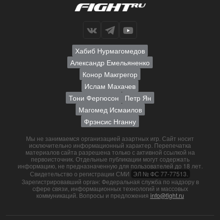
Хабиб Нурмагомедов
Александр Емельяненко
Конор Макгрегор
Ислам Махачев
Тони Фергюсон
Петр Ян
Магомед Исмаилов
Фрэнсис Нганну
Мы не занимаемся организацией азартных игр. Сайт носит
исключительно информационный характер. Перепечатка
материалов сайта разрешена только с активной ссылкой на
первоисточник. Отдельные публикации могут содержать
информацию, не предназначенную для пользователей до 18 лет.
Свидетельство о регистрации СМИ
ЭЛ № ФС 77-77513.
Зарегистрировавший орган: Федеральная служба по надзору в
сфере связи, информационных технологий и массовых
коммуникаций. Вопросы и предложения
info@fight.ru