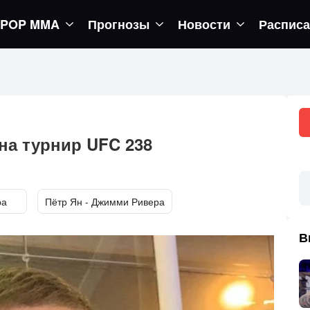
POP MMA
Прогнозы
Новости
Распис
егор вернется в октагон
на турнир UFC 238
ра
Пётр Ян - Джимми Ривера
В