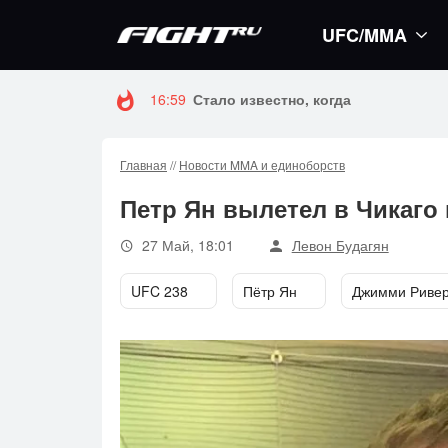
UFC/MMA
16:59
Стало известно, когда Конор Макгр
Главная
//
Новости MMA и единоборств
Петр Ян вылетел в Чикаго 
27 Май, 18:01
Левон Будагян
UFC 238
Пётр Ян
Джимми Риве