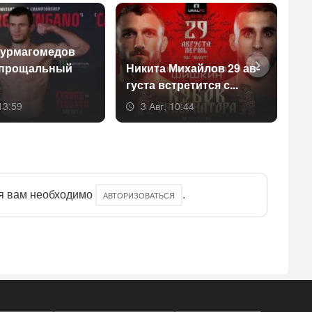
ур­ма­гоме­дов
 про­щаль­ный
Ни­кита Ми­хай­лов 29 ав­
Ол
густа встре­тит­ся с...
от
13:59
3 Авг, 10:44
я вам необходимо
.
АВТОРИЗОВАТЬСЯ