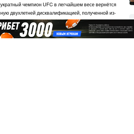
вукратный чемпион UFC в легчайшем весе вернётся
анную двухлетней дисквалификацией, полученной из-
итропоэтин, инъекционного препарата, улучшающего
 прекрасные результаты в UFC за исключением
чемпиона UFC в легчайшем весе
Алджамэйна
умя победами, поочередно нокаутировав
Марлона
Все новости