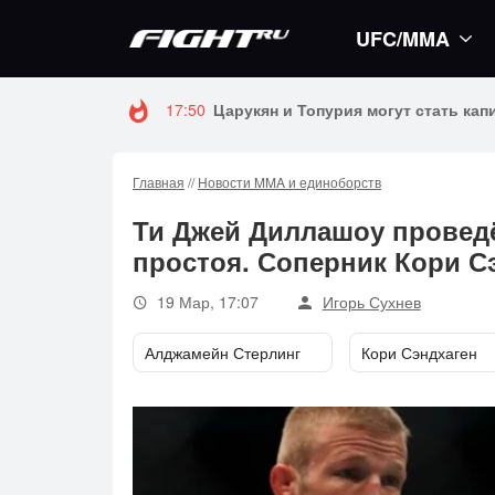
UFC/MMA
16:59
Стало известно, когда Конор Макгр
Главная
//
Новости MMA и единоборств
Ти Джей Диллашоу проведё
простоя. Соперник Кори С
19 Мар, 17:07
Игорь Сухнев
Алджамейн Стерлинг
Кори Сэндхаген