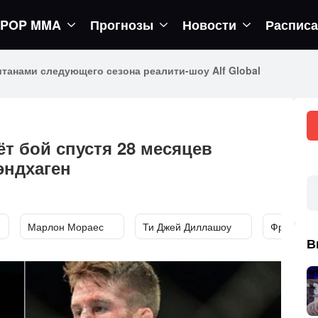
POP MMA
Прогнозы
Новости
Распис
егор вернется в октагон
т бой спустя 28 месяцев
эндхаген
Марлон Мораес
Ти Джей Диллашоу
Фрэнки Э
В