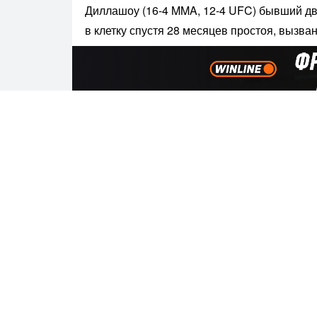
Диллашоу (16-4 MMA, 12-4 UFC) бывший д
в клетку спустя 28 месяцев простоя, вызв
за положительного результата теста на эр
спортивные результаты.
Сэндхаген (14:2 ММА, 7:1 UFC) показывает
поражения сабмишеном от действующего 
Стерлинга
. Кори закрыл это поражение дв
Мореса
и
Фрэнки Эдгара
.
Поделиться
Вам может быть интересно