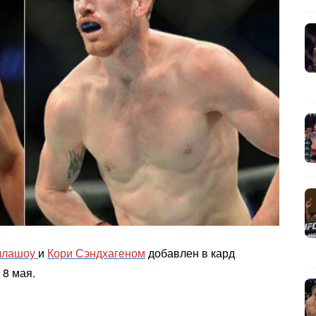
ллашоу
и
Кори Сэндхагеном
добавлен в кард
 8 мая.