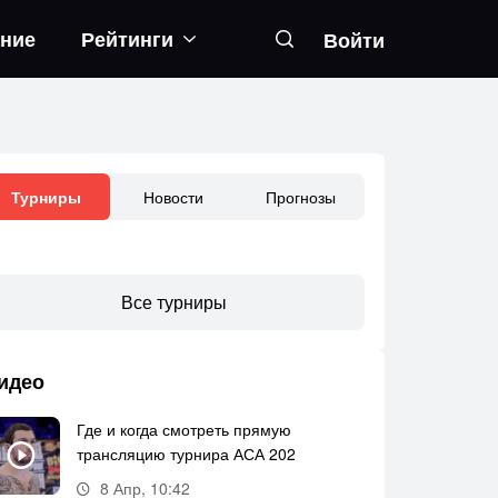
ание
Рейтинги
Войти
Новости
Прогнозы
Турниры
Все турниры
дгар
Кори Сэндхаген — Фрэнки Эдгар
Марлон Мораес 
идео
Где и когда смотреть прямую
трансляцию турнира АСА 202
8 Апр, 10:42