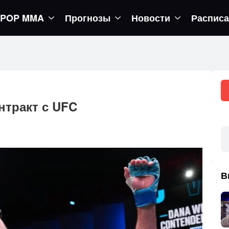
POP MMA
Прогнозы
Новости
Распис
урнир UFC 333
нтракт с UFC
В