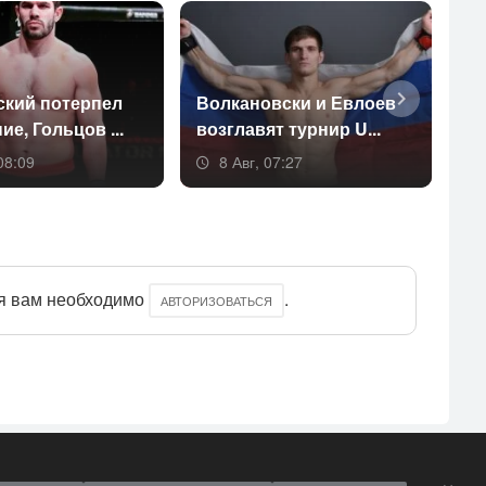
­кий по­тер­пел
Вол­ка­новс­ки и Ев­ло­ев
Ол
ие, Голь­цов ...
возг­ла­вят тур­нир U...
ва
08:09
8 Авг, 07:27
я вам необходимо
.
АВТОРИЗОВАТЬСЯ