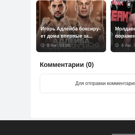
Игорь Ад­лей­ба бок­си­ру­
Мол­давс
ет до­ма впер­вые за...
по­раже­н
8 Авг, 09:06
8 Авг, 
Комментарии (0)
Для отправки комментари