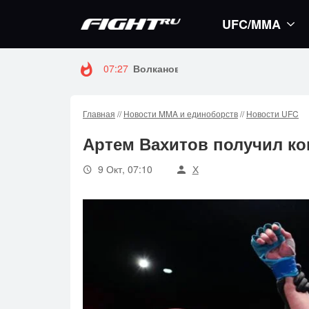
UFC/MMA
07:27
Волкановски и Евлоев возглавят т
Главная
//
Новости MMA и единоборств
//
Новости UFC
Артем Вахитов получил ко
9 Окт, 07:10
Х