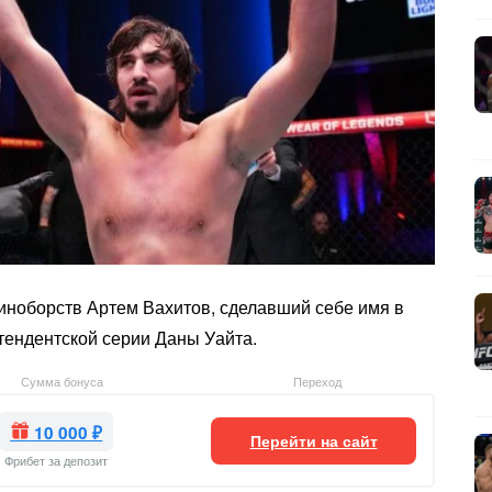
ноборств Артем Вахитов, сделавший себе имя в
етендентской серии Даны Уайта.
Сумма бонуса
Переход
10 000 ₽
Перейти на сайт
Фрибет за депозит