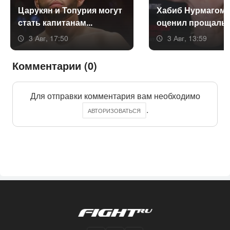
Ца­рукян и То­пурия мо­гут
Ха­биб Нур­ма­гоме
стать ка­пита­нам...
оце­нил про­щаль­н
3 Авг, 17:50
3 Авг, 13:59
Комментарии (0)
Для отправки комментария вам необходимо
.
АВТОРИЗОВАТЬСЯ