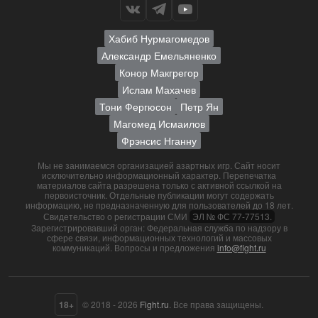
Хабиб Нурмагомедов
Александр Емельяненко
Конор Макгрегор
Ислам Махачев
Тони Фергюсон
Петр Ян
Магомед Исмаилов
Фрэнсис Нганну
Мы не занимаемся организацией азартных игр. Сайт носит
исключительно информационный характер. Перепечатка
материалов сайта разрешена только с активной ссылкой на
первоисточник. Отдельные публикации могут содержать
информацию, не предназначенную для пользователей до 18 лет.
Свидетельство о регистрации СМИ
ЭЛ № ФС 77-77513.
Зарегистрировавший орган: Федеральная служба по надзору в
сфере связи, информационных технологий и массовых
коммуникаций. Вопросы и предложения
info@fight.ru
18+
© 2018 - 2026
Fight.ru
. Все права защищены.