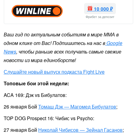
10 000 ₽
Фрибет за депозит
Ваш гид по актуальным событиям в мире ММА в
одном клике от Вас! Подпишитесь на нас в
Google
News
, чтобы раньше всех получать самые свежие
новости из мира единоборств!
Слушайте новый выпуск подкаста Fight Live
Топовые бои этой недели:
ACA 169: Дэк vs Бибулатов:
26 января Бой
Томаш Дэк — Магомед Бибулатов
;
TOP DOG Prospect 16: Чибис vs Psycho:
27 января Бой
Николай Чибисов — Зейнал Гасанов
;