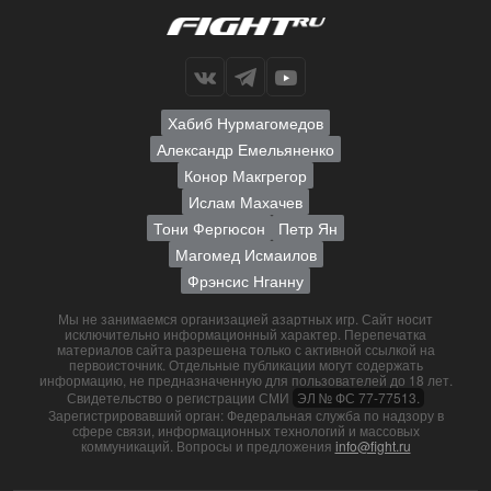
Хабиб Нурмагомедов
Александр Емельяненко
Конор Макгрегор
Ислам Махачев
Тони Фергюсон
Петр Ян
Магомед Исмаилов
Фрэнсис Нганну
Мы не занимаемся организацией азартных игр. Сайт носит
исключительно информационный характер. Перепечатка
материалов сайта разрешена только с активной ссылкой на
первоисточник. Отдельные публикации могут содержать
информацию, не предназначенную для пользователей до 18 лет.
Свидетельство о регистрации СМИ
ЭЛ № ФС 77-77513.
Зарегистрировавший орган: Федеральная служба по надзору в
сфере связи, информационных технологий и массовых
коммуникаций. Вопросы и предложения
info@fight.ru