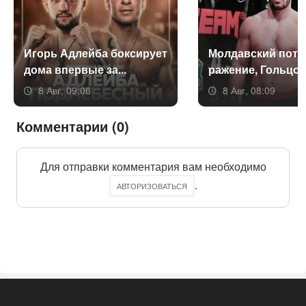
Игорь Ад­лей­ба бок­си­ру­ет
Мол­давс­кий по­те
до­ма впер­вые за...
раже­ние, Голь­цов 
8 Авг, 09:06
8 Авг, 08:09
Комментарии (0)
Для отправки комментария вам необходимо
.
АВТОРИЗОВАТЬСЯ