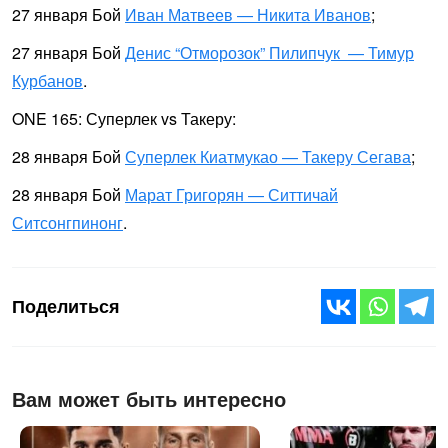
27 января Бой
Иван Матвеев — Никита Иванов
;
27 января Бой
Денис “Отморозок” Пилипчук — Тимур
Курбанов
.
ONE 165: Суперлек vs Такеру:
28 января Бой
Суперлек Киатмукао — Такеру Сегава
;
28 января Бой
Марат Григорян — Ситтичай
Ситсонгпинонг
.
Поделиться
Вам может быть интересно