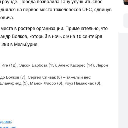
 раунде. Победа позволила Гану улучшить свое
однялся на первое место тяжеловесов UFC, сдвинув
овича.
 места в ростере организации. Примечательно, что
андр Волков, который в ночь с 9 на 10 сентября
 293 в Мельбурне.
Иге (12), Эдсон Барбоза (13), Алекс Касэрес (14), Лерон
др Волков (7), Сергей Спивак (8) – тяжелый вес;
 Бланчфилд (5), Манон Фиоро (6), Роуз Намаюнас (8),
ндреев
;
льварадо
.