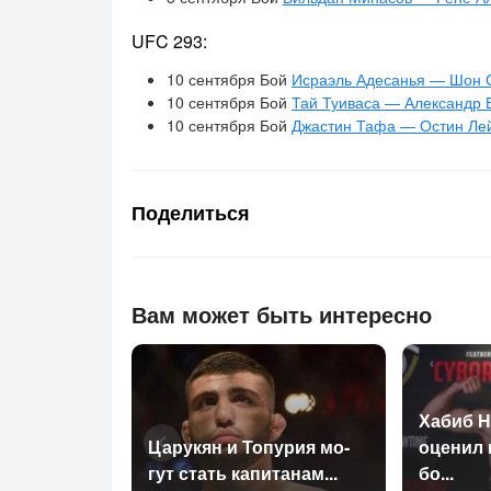
UFC 293:
10 сентября Бой
Исраэль Адесанья — Шон 
10 сентября Бой
Тай Туиваса — Александр 
10 сентября Бой
Джастин Тафа — Остин Ле
Поделиться
Вам может быть интересно
Ха­биб Н
Ца­рукян и То­пурия мо­
оце­нил
гут стать ка­пита­нам...
бо...