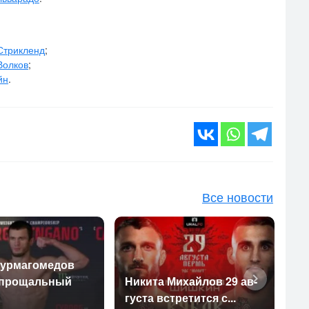
Стрикленд
;
Волков
;
йн
.
Все новости
ур­ма­гоме­дов
 про­щаль­ный
Ни­кита Ми­хай­лов 29 ав­
Ол
густа встре­тит­ся с...
от