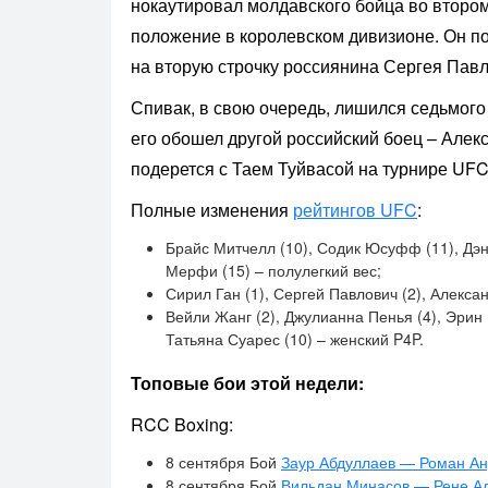
нокаутировал молдавского бойца во втором
положение в королевском дивизионе. Он п
на вторую строчку россиянина Сергея Павл
Спивак, в свою очередь, лишился седьмого
его обошел другой российский боец – Алекс
подерется с Таем Туйвасой на турнире UFC
Полные изменения
рейтингов UFC
:
Брайс Митчелл (10), Содик Юсуфф (11), Дэн 
Мерфи (15) – полулегкий вес;
Сирил Ган (1), Сергей Павлович (2), Алексан
Вейли Жанг (2), Джулианна Пенья (4), Эрин
Татьяна Суарес (10) – женский P4P.
Топовые бои этой недели:
RCC Boxing:
8 сентября Бой
Заур Абдуллаев — Роман А
8 сентября Бой
Вильдан Минасов — Рене А