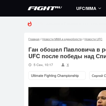
UFC/MMA
16:59
Стало известно, когда Конор Макгр
Главная
//
Новости MMA и единоборств
//
Новости UFC
Ган обошел Павловича в р
UFC после победы над Сп
5 Сен, 10:17
Х
Ultimate Fighting Championship
Сергей 