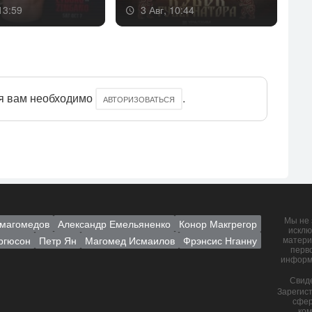
13:59
3 Авг, 10:44
я вам необходимо
.
АВТОРИЗОВАТЬСЯ
Мы не 
магомедов
Александр Емельяненко
Конор Макгрегор
исклю
ргюсон
Петр Ян
Магомед Исмаилов
Фрэнсис Нганну
матери
перв
информ
Свид
Зарегис
сфер
ком