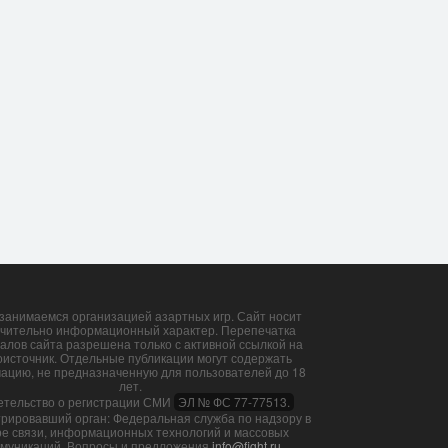
3 Авг, 09:05
29 Июл, 16:59
занимаемся организацией азартных игр. Сайт носит
чительно информационный характер. Перепечатка
алов сайта разрешена только с активной ссылкой на
оисточник. Отдельные публикации могут содержать
ацию, не предназначенную для пользователей до 18
лет.
етельство о регистрации СМИ
ЭЛ № ФС 77-77513.
трировавший орган: Федеральная служба по надзору в
е связи, информационных технологий и массовых
муникаций. Вопросы и предложения
info@fight.ru