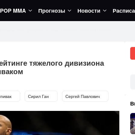
POP MMA
Прогнозы
Новости
Распис
егор вернется в октагон
ейтинге тяжелого дивизиона
иваком
Спивак
Сирил Ган
Сергей Павлович
В