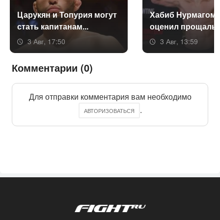
Ца­рукян и То­пурия мо­гут
Ха­биб Нур­ма­гоме
стать ка­пита­нам...
оце­нил про­щаль­н
3 Авг, 17:50
3 Авг, 13:59
Комментарии (0)
Для отправки комментария вам необходимо
.
АВТОРИЗОВАТЬСЯ