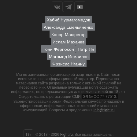
Хабиб Нурмагомедов
Александр Емельяненко
Конор Макгрегор
Ислам Махачев
Тони Фергюсон
Петр Ян
Магомед Исмаилов
Фрэнсис Нганну
Мы не занимаемся организацией азартных игр. Сайт носит
исключительно информационный характер. Перепечатка
материалов сайта разрешена только с активной ссылкой на
первоисточник. Отдельные публикации могут содержать
информацию, не предназначенную для пользователей до 18 лет.
Свидетельство о регистрации СМИ
ЭЛ № ФС 77-77513.
Зарегистрировавший орган: Федеральная служба по надзору в
сфере связи, информационных технологий и массовых
коммуникаций. Вопросы и предложения
info@fight.ru
18+
© 2018 - 2026
Fight.ru
. Все права защищены.