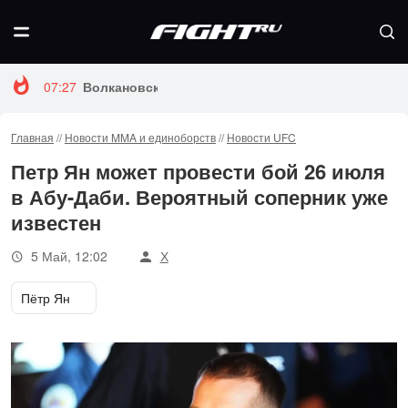
07:27
Волкановски и Евлоев возглавят турнир UFC 333
Главная
//
Новости MMA и единоборств
//
Новости UFC
Петр Ян может провести бой 26 июля
в Абу-Даби. Вероятный соперник уже
известен
5 Май, 12:02
Х
Пётр Ян