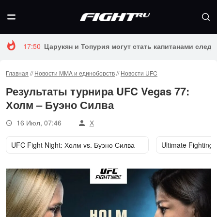
17:50
Царукян и Топурия могут стать капитанами следу
Главная
//
Новости MMA и единоборств
//
Новости UFC
Результаты турнира UFC Vegas 77:
Холм – Буэно Силва
16 Июл, 07:46
Х
UFC Fight Night: Холм vs. Буэно Силва
Ultimate Fighting