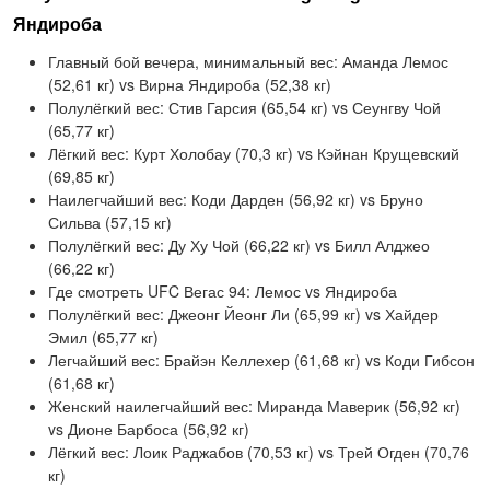
Яндироба
Главный бой вечера, минимальный вес: Аманда Лемос
(52,61 кг) vs Вирна Яндироба (52,38 кг)
Полулёгкий вес: Стив Гарсия (65,54 кг) vs Сеунгву Чой
(65,77 кг)
Лёгкий вес: Курт Холобау (70,3 кг) vs Кэйнан Крущевский
(69,85 кг)
Наилегчайший вес: Коди Дарден (56,92 кг) vs Бруно
Сильва (57,15 кг)
Полулёгкий вес: Ду Ху Чой (66,22 кг) vs Билл Алджео
(66,22 кг)
Где смотреть UFC Вегас 94: Лемос vs Яндироба
Полулёгкий вес: Джеонг Йеонг Ли (65,99 кг) vs Хайдер
Эмил (65,77 кг)
Легчайший вес: Брайэн Келлехер (61,68 кг) vs Коди Гибсон
(61,68 кг)
Женский наилегчайший вес: Миранда Маверик (56,92 кг)
vs Дионе Барбоса (56,92 кг)
Лёгкий вес: Лоик Раджабов (70,53 кг) vs Трей Огден (70,76
кг)