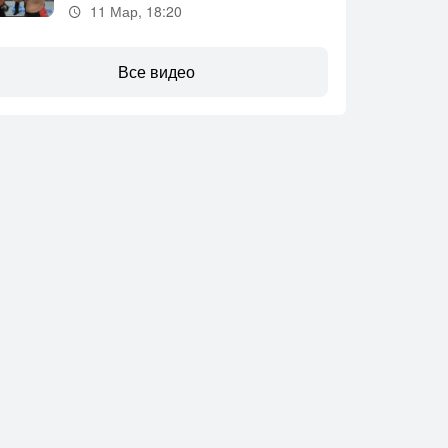
11 Мар, 18:20
Все видео
и­вей­ра: у Иэна Гэр­ри
Ста­ло из­вест­но, ког­да