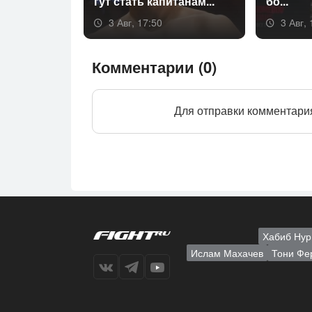
гут стать ка­пита­нам...
бо...
3 Авг, 17:50
3 Авг, 
Комментарии (0)
Для отправки комментари
Хабиб Нур
Ислам Махачев
Тони Фе