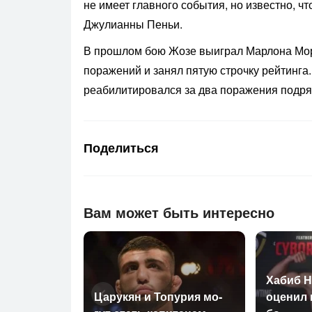
не имеет главного события, но известно, ч
Джулианны Пеньи.
В прошлом бою Жозе выиграл Марлона Мора
поражений и занял пятую строчку рейтинга
реабилитировался за два поражения подря
Поделиться
Вам может быть интересно
Ха­биб Н
Ца­рукян и То­пурия мо­
оце­нил