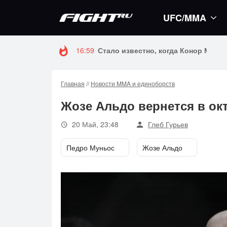
UFC/MMA
16:59
Стало известно, когда Конор Макгр
Главная
//
Новости MMA и единоборств
Жозе Альдо вернется в ок
20 Май, 23:48
Глеб Гурьев
Педро Муньос
Жозе Альдо