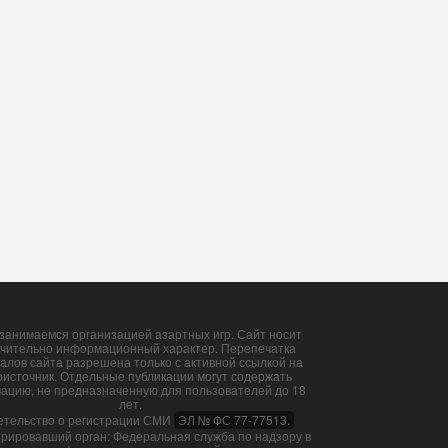
­личные шан­сы п...
Ко­нор Макг­ре­гор в...
3 Авг, 09:05
29 Июл, 16:59
занимаемся организацией азартных игр. Сайт носит
чительно информационный характер. Перепечатка
алов сайта разрешена только с активной ссылкой на
оисточник. Отдельные публикации могут содержать
ацию, не предназначенную для пользователей до 18
лет.
етельство о регистрации СМИ
ЭЛ № ФС 77-77513.
трировавший орган: Федеральная служба по надзору в