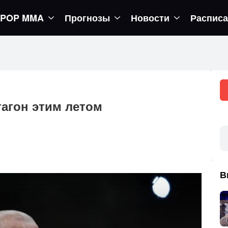
POP MMA
Прогнозы
Новости
Распис
егор вернется в октагон
тагон этим летом
В