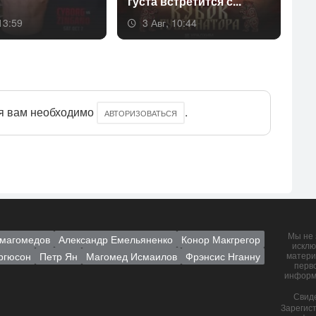
густа встре­тит­ся с...
от
13:59
3 Авг, 10:44
я вам необходимо
.
АВТОРИЗОВАТЬСЯ
Мы не 
магомедов
Александр Емельяненко
Конор Макгрегор
исклю
ргюсон
Петр Ян
Магомед Исмаилов
Фрэнсис Нганну
матери
перв
информ
Свид
Зарегис