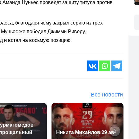
то Аманда Нуньес проведет защиту титула против
еса, благодаря чему закрыл серию из трех
. Муньос же победил Джимми Риверу,
д и встал на восьмую позицию.
Все новости
ур­ма­гоме­дов
 про­щаль­ный
Ни­кита Ми­хай­лов 29 ав­
Ол