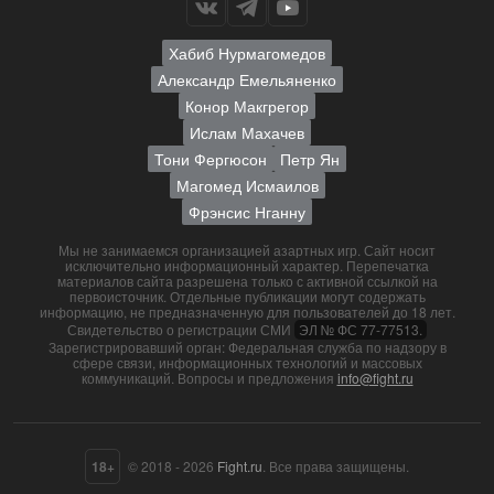
Хабиб Нурмагомедов
Александр Емельяненко
Конор Макгрегор
Ислам Махачев
Тони Фергюсон
Петр Ян
Магомед Исмаилов
Фрэнсис Нганну
Мы не занимаемся организацией азартных игр. Сайт носит
исключительно информационный характер. Перепечатка
материалов сайта разрешена только с активной ссылкой на
первоисточник. Отдельные публикации могут содержать
информацию, не предназначенную для пользователей до 18 лет.
Свидетельство о регистрации СМИ
ЭЛ № ФС 77-77513.
Зарегистрировавший орган: Федеральная служба по надзору в
сфере связи, информационных технологий и массовых
коммуникаций. Вопросы и предложения
info@fight.ru
18+
© 2018 - 2026
Fight.ru
. Все права защищены.