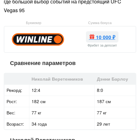
где большой выбор событий на предстоящий UFC
Vegas 95
Букмекер
Сумма бонуса
10 000 ₽
Фрибет за депозит
Сравнение параметров
Николай Веретенников
Дэнни Барлоу
Рекорд:
12:4
8:0
Рост:
182 см
187 см
Вес:
77 кг
77 кг
Возраст:
34 года
29 лет