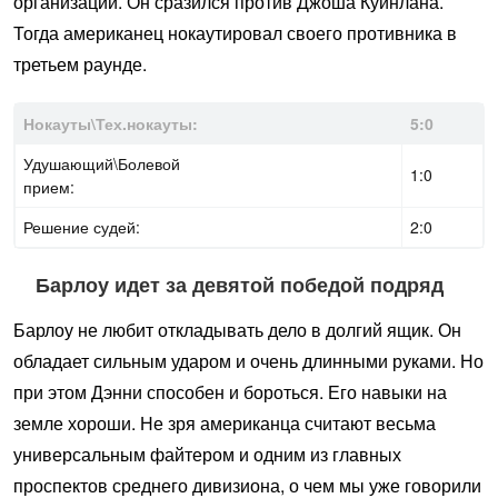
организации. Он сразился против Джоша Куинлана.
Тогда американец нокаутировал своего противника в
третьем раунде.
Нокауты\Тех.нокауты:
5:0
Удушающий\Болевой
1:0
прием:
Решение судей:
2:0
Барлоу идет за девятой победой подряд
Барлоу не любит откладывать дело в долгий ящик. Он
обладает сильным ударом и очень длинными руками. Но
при этом Дэнни способен и бороться. Его навыки на
земле хороши. Не зря американца считают весьма
универсальным файтером и одним из главных
проспектов среднего дивизиона, о чем мы уже говорили