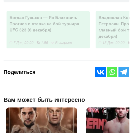
Богдан Гуськов — Ян Блахович.
Владислав Кова
Прогноз и ставка на бой турнира
Петросян. Прогн
UFC 323 (6 декабря)
главный бой ту
декабря)
7 Дек, 00:00
1.55
Выигрыш
13 Дек, 00:00
К:
К:
Поделиться
Вам может быть интересно