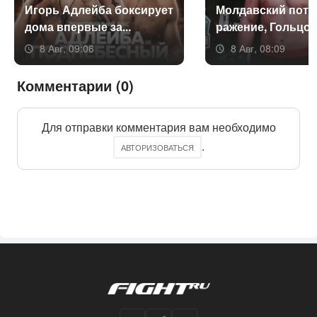
Игорь Ад­лей­ба бок­си­ру­ет
Мол­давс­кий по­те
до­ма впер­вые за...
раже­ние, Голь­цов 
8 Авг, 09:06
8 Авг, 08:09
Комментарии (0)
Для отправки комментария вам необходимо
.
АВТОРИЗОВАТЬСЯ