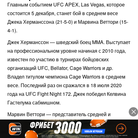
Главным событием UFC APEX, Las Vegas, которое
состоится 5 декабря, станет бой в среднем весе
Джека Херманссона (21-5-0) и Марвина Веттори (15-
4-1).
Джек Херманссон — шведский боец MMA. Выступает
на профессиональном уровне начиная с 2010 года,
известен по участию в турнирах бойцовских
организаций UFC, Bellator, Cage Warriors и др.
Владел титулом чемпиона Cage Warriors в среднем
весе. Последний раз он сражался в 18 июля 2020
года на UFC Fight Night 172. Джек победил Келвина
Гастелума сабмишном.
Марвин Веттори — представитель средней и
полусредней весовых категорий. Выступает на
профессиональном уровне начиная с 2012 года,