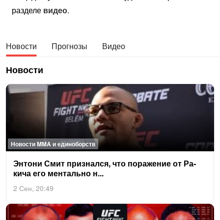
разделе
видео
.
Новости
Прогнозы
Видео
Новости
Новости MMA и единоборств
Эн­то­ни Смит приз­нался, что по­раже­ние от Ра­
кича его мен­таль­но н...
2 Сен, 20:49