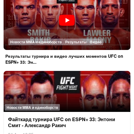
Новости MMA и единоборств
Результаты
Видео
Ре­зуль­та­ты тур­ни­ра и ви­део луч­ших мо­мен­тов UFC on
ESPN+ 33: Эн...
Новости MMA и единоборств
Фай­ткард тур­ни­ра UFC on ESPN+ 33: Эн­то­ни
Смит - Алек­сандр Ра­кич