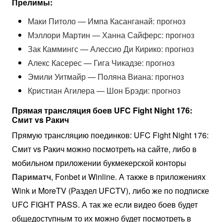
Прелимы:
Маки Питоло — Импа Касанганай: прогноз
Мэллори Мартин — Ханна Сайферс: прогноз
Зак Каммингс — Алессио Ди Кирико: прогноз
Алекс Касерес — Гига Чикадзе: прогноз
Эмили Уитмайр — Поляна Виана: прогноз
Кристиан Агилера — Шон Брэди: прогноз
Прямая трансляция боев UFC Fight Night 176:
Смит vs Ракич
Прямую трансляцию поединков: UFC Fight Night 176:
Смит vs Ракич можно посмотреть на сайте, либо в
мобильном приложении букмекерской конторы
Париматч
, Fonbet и Winlinе. А также в приложениях
Wink и MoreTV (Раздел UFCTV), либо же по подписке
UFC FIGHT PASS. А так же если видео боев будет
общедоступным то их можно будет посмотреть в