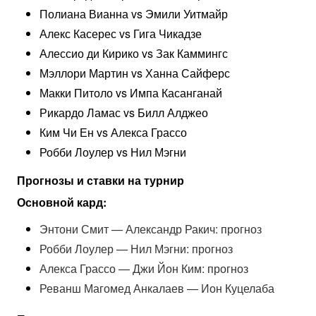
Полиана Вианна vs Эмили Уитмайр
Алекс Касерес vs Гига Чикадзе
Алессио ди Кирико vs Зак Каммингс
Мэллори Мартин vs Ханна Сайферс
Макки Питоло vs Импа Касанганай
Рикардо Ламас vs Билл Алджео
Ким Чи Ен vs Алекса Грассо
Робби Лоулер vs Нил Мэгни
Прогнозы и ставки на турнир
Основной кард:
Энтони Смит — Александр Ракич: прогноз
Робби Лоулер — Нил Мэгни: прогноз
Алекса Грассо — Джи Йон Ким: прогноз
Реванш Магомед Анкалаев — Ион Куцелаба