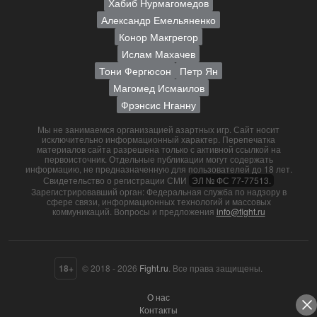
Хабиб Нурмагомедов
Александр Емельяненко
Конор Макгрегор
Ислам Махачев
Тони Фергюсон
Петр Ян
Магомед Исмаилов
Фрэнсис Нганну
Мы не занимаемся организацией азартных игр. Сайт носит
исключительно информационный характер. Перепечатка
материалов сайта разрешена только с активной ссылкой на
первоисточник. Отдельные публикации могут содержать
информацию, не предназначенную для пользователей до 18 лет.
Свидетельство о регистрации СМИ
ЭЛ № ФС 77-77513.
Зарегистрировавший орган: Федеральная служба по надзору в
сфере связи, информационных технологий и массовых
коммуникаций. Вопросы и предложения
info@fight.ru
18+
© 2018 - 2026
Fight.ru
. Все права защищены.
О нас
Контакты