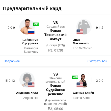
Предварительный кард
VS
WIN
Средний вес
10-0-0
9-1-2
Финал
Технический
нокаут
Байсангур
Эрик
Сусуркаев
Макконико
(Нокаут (КО))
Baisangur
Eric McConico
R3, 01:38
Susurkaev
Подробнее
Смотреть бой
VS
WIN
Женский
15-0-13
3-0-0
минимальный
Финал
Судейское
Анджела Хилл
Фатима Клайн
решение
Angela Hill
Fatima Kline
(Единогласное
решение судей)
R3, 05:00