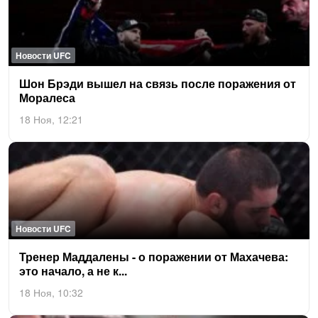
Новости UFC
Шон Брэ­ди вы­шел на связь пос­ле по­раже­ния от
Мо­рале­са
18 Ноя, 12:21
Новости UFC
Тре­нер Мад­да­лены - о по­раже­нии от Ма­хаче­ва:
это на­чало, а не к...
18 Ноя, 10:32