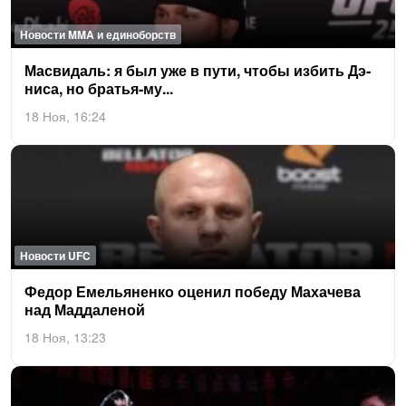
Новости MMA и единоборств
Мас­ви­даль: я был уже в пу­ти, что­бы из­бить Дэ­
ниса, но братья-му...
18 Ноя, 16:24
Новости UFC
Фе­дор Емель­янен­ко оце­нил по­беду Ма­хаче­ва
над Мад­да­леной
18 Ноя, 13:23