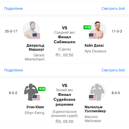
Подробнее
Смотреть бой
VS
WIN
35-0-17
11-0-3
Средний вес
Финал
Сабмишен
Джеральд
Кайл Дакас
(Сдача)
Миршерт
Kyle Daukaus
R1, 00:50
Gerald
Meerschaert
Подробнее
Смотреть бой
VS
WIN
Легкий вес
9-0-2
8-0-0
Финал
Судейское
решение
Этин Юинг
Малкольм
Уэллмейкер
(Единогласное
Ethyn Ewing
решение судей)
Malcolm
Wellmaker
R3, 05:00