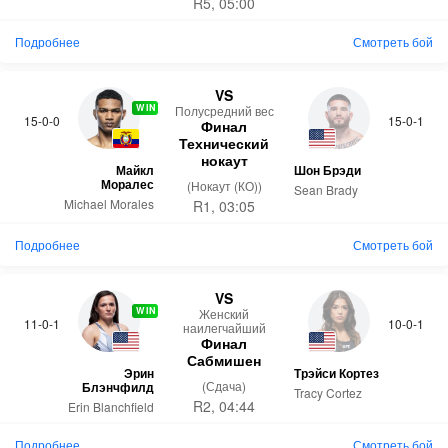
R5, 05:00
Подробнее
Смотреть бой
VS
WIN
Полусредний вес
15-0-0
15-0-1
Финал
Технический
нокаут
Майкл
Шон Брэди
Моралес
(Нокаут (КО))
Sean Brady
Michael Morales
R1, 03:05
Подробнее
Смотреть бой
VS
WIN
Женский
11-0-1
10-0-1
наилегчайший
Финал
Сабмишен
Эрин
Трэйси Кортез
(Сдача)
Блэнчфилд
Tracy Cortez
R2, 04:44
Erin Blanchfield
Подробнее
Смотреть бой