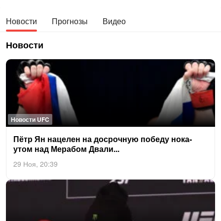
Новости
Прогнозы
Видео
Новости
Новости UFC
Пётр Ян на­целен на дос­рочную по­беду но­ка­
утом над Ме­рабом Два­ли...
29 Ноя, 20:39