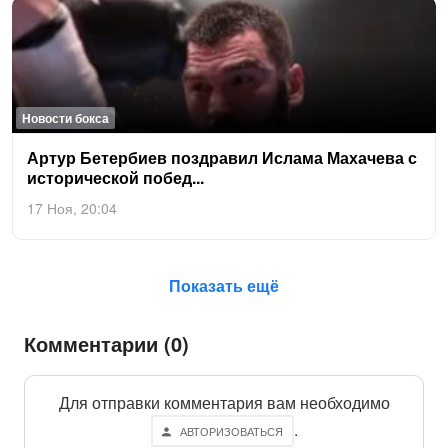
Новости бокса
Ар­тур Бе­тер­би­ев позд­ра­вил Ис­ла­ма Ма­хаче­ва с
ис­то­ричес­кой по­бед...
17 Ноя, 20:04
Показать ещё
Комментарии (0)
Для отправки комментария вам необходимо
.
АВТОРИЗОВАТЬСЯ