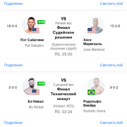
Подробнее
Смотреть бой
VS
WIN
Легкий вес
18-0-4
15-0-6
Финал
Судейское
решение
Пэт Сабатини
Хосе
Марискаль
(Единогласное
Pat Sabatini
решение судей)
Jose Mariscal
R3, 05:00
Подробнее
Смотреть бой
VS
WIN
Средний вес
5-0-0
9-0-2
Финал
Технический
нокаут
Бо Никал
Родольфо
Виейра
(Нокаут (КО))
Bo Nickal
Rodolfo Vieira
R3, 02:24
Подробнее
Смотреть бой