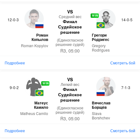
VS
WIN
Средний вес
12-0-3
14-0-5
Финал
Судейское
решение
Роман
Грегори
Копылов
Родригес
(Единогласное
решение судей)
Roman Kopylov
Gregory
Rodrigues
R3, 05:00
Подробнее
Смотреть бой
VS
WIN
Легкий вес
9-0-2
7-1-3
Финал
Судейское
решение
Матеус
Вячеслав
Камило
Борщёв
(Единогласное
решение судей)
Matheus Camilo
Slava
Borshchev
R3, 05:00
Подробнее
Смотреть бой