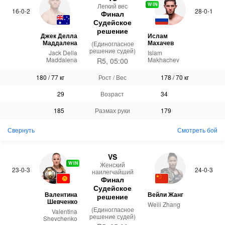
WIN
Легкий вес
16-0-2
28-0-1
Финал
Судейское
решение
Джек Делла
Ислам
Маддалена
Махачев
(Единогласное
решение судей)
Jack Della
Islam
Maddalena
Makhachev
R5, 05:00
180 / 77 кг
Рост / Вес
178 / 70 кг
29
Возраст
34
185
Размах руки
179
Свернуть
Смотреть бой
VS
WIN
Женский
23-0-3
24-0-3
наилегчайший
Финал
Судейское
Валентина
Вейли Жанг
решение
Шевченко
Weili Zhang
(Единогласное
Valentina
решение судей)
Shevchenko