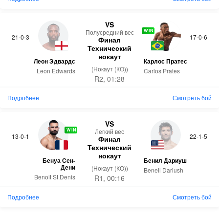
VS
WIN
Полусредний вес
21-0-3
17-0-6
Финал
Технический
нокаут
Леон Эдвардс
Карлос Пратес
(Нокаут (КО))
Leon Edwards
Carlos Prates
R2, 01:28
Подробнее
Смотреть бой
VS
WIN
Легкий вес
13-0-1
22-1-5
Финал
Технический
нокаут
Бенуа Сен-
Бенил Дариуш
Дени
(Нокаут (КО))
Beneil Dariush
Benoit St.Denis
R1, 00:16
Подробнее
Смотреть бой