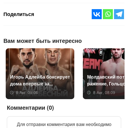
Поделиться
Вам может быть интересно
Игорь Ад­лей­ба бок­си­ру­ет
Мол­давс­кий по­те
до­ма впер­вые за...
раже­ние, Голь­цов 
8 Авг, 09:06
8 Авг, 08:09
Комментарии (0)
Для отправки комментария вам необходимо