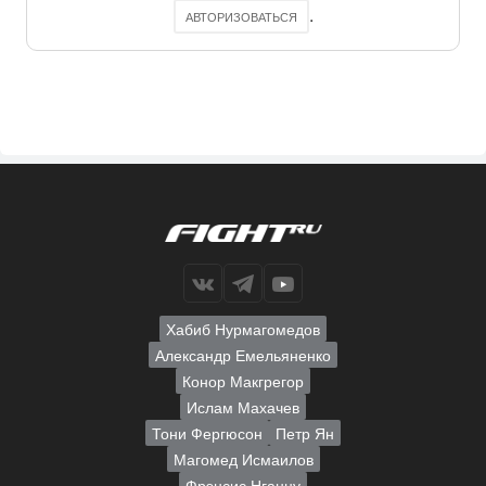
.
АВТОРИЗОВАТЬСЯ
Хабиб Нурмагомедов
Александр Емельяненко
Конор Макгрегор
Ислам Махачев
Тони Фергюсон
Петр Ян
Магомед Исмаилов
Фрэнсис Нганну