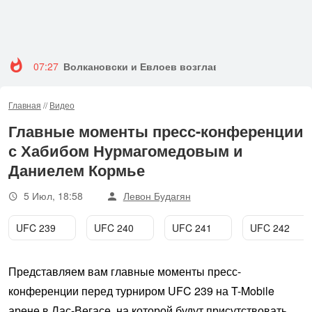
07:27
Волкановски и Евлоев возглавят турнир UFC 333
Главная
//
Видео
Главные моменты пресс-конференции
с Хабибом Нурмагомедовым и
Даниелем Кормье
5 Июл, 18:58
Левон Будагян
UFC 239
UFC 240
UFC 241
UFC 242
Представляем вам главные моменты пресс-
конференции перед турниром UFC 239 на T-Mobile
арене в Лас-Вегасе, на которой будут присутствовать