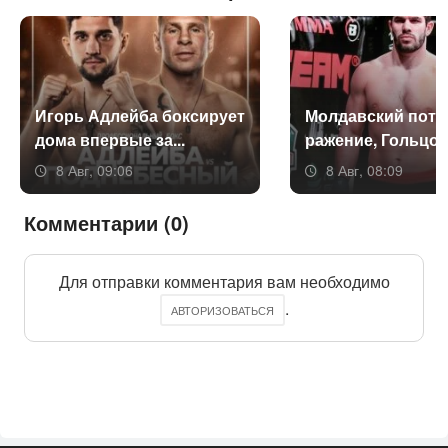
Игорь Ад­лей­ба бок­си­ру­ет
Мол­давс­кий по­те
до­ма впер­вые за...
раже­ние, Голь­цов 
8 Авг, 09:06
8 Авг, 08:09
Комментарии (0)
Для отправки комментария вам необходимо
.
АВТОРИЗОВАТЬСЯ