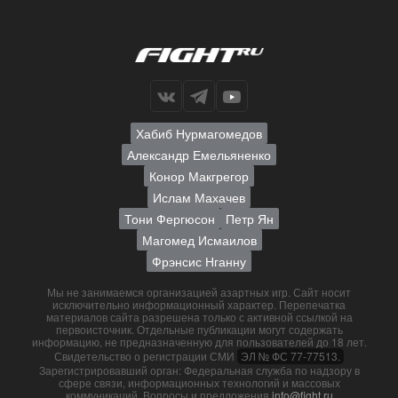
Хабиб Нурмагомедов
Александр Емельяненко
Конор Макгрегор
Ислам Махачев
Тони Фергюсон
Петр Ян
Магомед Исмаилов
Фрэнсис Нганну
Мы не занимаемся организацией азартных игр. Сайт носит
исключительно информационный характер. Перепечатка
материалов сайта разрешена только с активной ссылкой на
первоисточник. Отдельные публикации могут содержать
информацию, не предназначенную для пользователей до 18 лет.
Свидетельство о регистрации СМИ
ЭЛ № ФС 77-77513.
Зарегистрировавший орган: Федеральная служба по надзору в
сфере связи, информационных технологий и массовых
коммуникаций. Вопросы и предложения
info@fight.ru