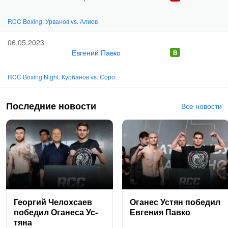
RCC Boxing: Урванов vs. Алиев
06.05.2023
Евгений Павко
RCC Boxing Night: Курбанов vs. Соро
Последние новости
Все новости
Ге­ор­гий Че­лох­са­ев
Ога­нес Ус­тян по­бедил
по­бедил Ога­неса Ус­
Ев­ге­ния Пав­ко
тя­на