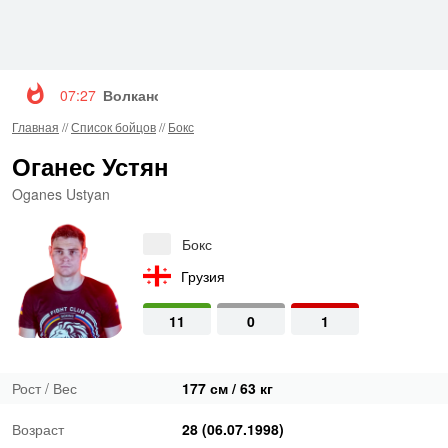
07:27
Волкановски и Евлоев возглавят турнир UFC 3
Главная
//
Список бойцов
//
Бокс
Оганес Устян
Oganes Ustyan
Бокс
Грузия
11
0
1
Рост / Вес
177 см / 63 кг
Возраст
28 (06.07.1998)