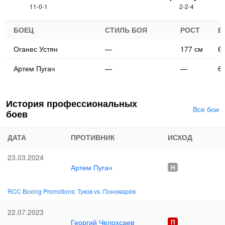
11-0-1
2-2-4
БОЕЦ
СТИЛЬ БОЯ
РОСТ
В
Оганес Устян
—
177 см
63
Артем Пугач
—
—
63
История профессиональных
Все бои
боев
ДАТА
ПРОТИВНИК
ИСХОД
23.03.2024
Артем Пугач
RCC Boxing Promotions: Туков vs. Пономарёв
22.07.2023
Георгий Челохсаев