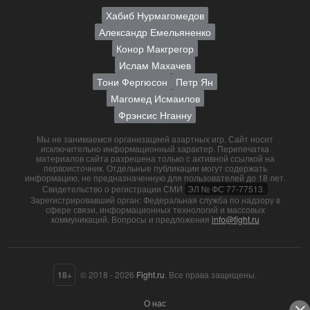
Хабиб Нурмагомедов
Александр Емельяненко
Конор Макгрегор
Ислам Махачев
Тони Фергюсон
Петр Ян
Магомед Исмаилов
Фрэнсис Нганну
Мы не занимаемся организацией азартных игр. Сайт носит
исключительно информационный характер. Перепечатка
материалов сайта разрешена только с активной ссылкой на
первоисточник. Отдельные публикации могут содержать
информацию, не предназначенную для пользователей до 18 лет.
Свидетельство о регистрации СМИ
ЭЛ № ФС 77-77513.
Зарегистрировавший орган: Федеральная служба по надзору в
сфере связи, информационных технологий и массовых
коммуникаций. Вопросы и предложения
info@fight.ru
18+
© 2018 - 2026
Fight.ru
. Все права защищены.
О нас