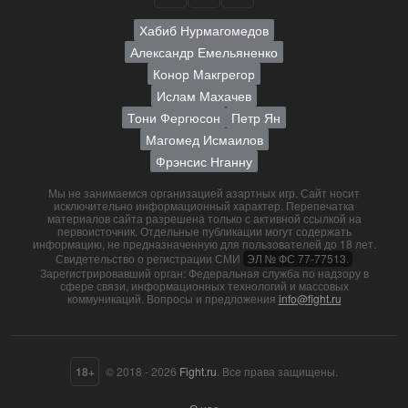
Хабиб Нурмагомедов
Александр Емельяненко
Конор Макгрегор
Ислам Махачев
Тони Фергюсон
Петр Ян
Магомед Исмаилов
Фрэнсис Нганну
Мы не занимаемся организацией азартных игр. Сайт носит
исключительно информационный характер. Перепечатка
материалов сайта разрешена только с активной ссылкой на
первоисточник. Отдельные публикации могут содержать
информацию, не предназначенную для пользователей до 18 лет.
Свидетельство о регистрации СМИ
ЭЛ № ФС 77-77513.
Зарегистрировавший орган: Федеральная служба по надзору в
сфере связи, информационных технологий и массовых
коммуникаций. Вопросы и предложения
info@fight.ru
18+
© 2018 - 2026
Fight.ru
. Все права защищены.