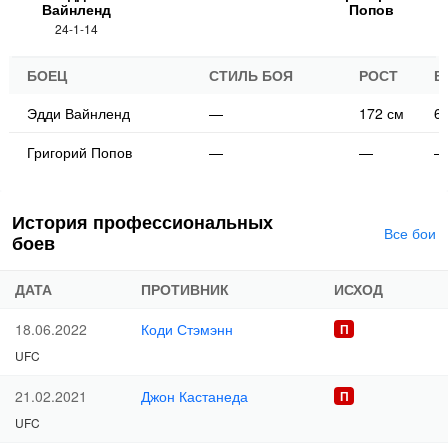
Вайнленд
Попов
24-1-14
БОЕЦ
СТИЛЬ БОЯ
РОСТ
В
Эдди Вайнленд
—
172 см
61
Григорий Попов
—
—
—
История профессиональных
Все бои
боев
ДАТА
ПРОТИВНИК
ИСХОД
Коди Стэмэнн
18.06.2022
UFC
Джон Кастанеда
21.02.2021
UFC