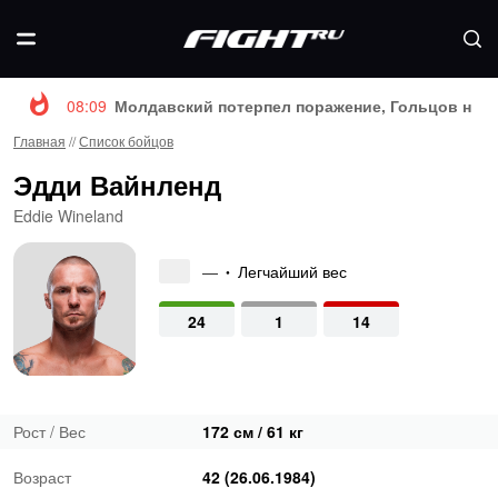
08:09
Молдавский потерпел поражение, Гольцов нока
Главная
//
Список бойцов
Эдди Вайнленд
Eddie Wineland
—
Легчайший вес
•
24
1
14
Рост / Вес
172 см / 61 кг
Возраст
42 (26.06.1984)