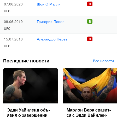
Шон О Мэлли
07.06.2020
UFC
Григорий Попов
09.06.2019
UFC
Алехандро Перез
15.07.2018
UFC
Последние новости
Все новости
Эд­ди Уай­нленд объ­
Мар­лон Ве­ра сра­зит­
явил о за­вер­ше­нии
ся с Эд­ди Вай­нлен­