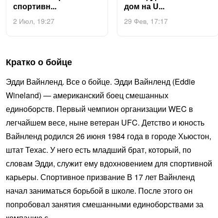
спор­тивн...
дом на U...
2 Июл, 19:27
29 Фев, 17:17
Кратко о бойце
Эдди Вайнленд. Все о бойце. Эдди Вайнленд (Eddie
Wineland) — американский боец смешанных
единоборств. Первый чемпион организации WEC в
легчайшем весе, ныне ветеран UFC. Детство и юность
Вайнленд родился 26 июня 1984 года в городе Хьюстон,
штат Техас. У него есть младший брат, который, по
словам Эдди, служит ему вдохновением для спортивной
карьеры. Спортивное призвание В 17 лет Вайнленд
начал заниматься борьбой в школе. После этого он
попробовал занятия смешанными единоборствами за
компанию с…