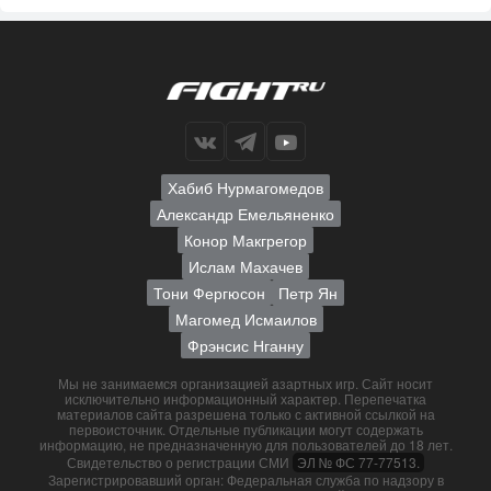
Хабиб Нурмагомедов
Александр Емельяненко
Конор Макгрегор
Ислам Махачев
Тони Фергюсон
Петр Ян
Магомед Исмаилов
Фрэнсис Нганну
Мы не занимаемся организацией азартных игр. Сайт носит
исключительно информационный характер. Перепечатка
материалов сайта разрешена только с активной ссылкой на
первоисточник. Отдельные публикации могут содержать
информацию, не предназначенную для пользователей до 18 лет.
Свидетельство о регистрации СМИ
ЭЛ № ФС 77-77513.
Зарегистрировавший орган: Федеральная служба по надзору в