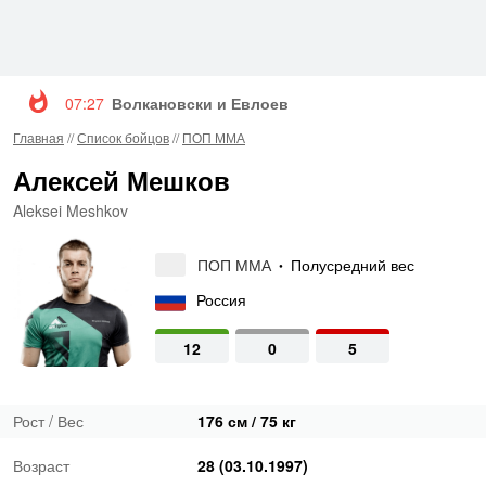
07:27
Волкановски и Евлоев возглавят турнир UFC 3
Главная
//
Список бойцов
//
ПОП ММА
Алексей Мешков
Aleksei Meshkov
ПОП ММА
Полусредний вес
•
Россия
12
0
5
Рост / Вес
176 см / 75 кг
Возраст
28 (03.10.1997)