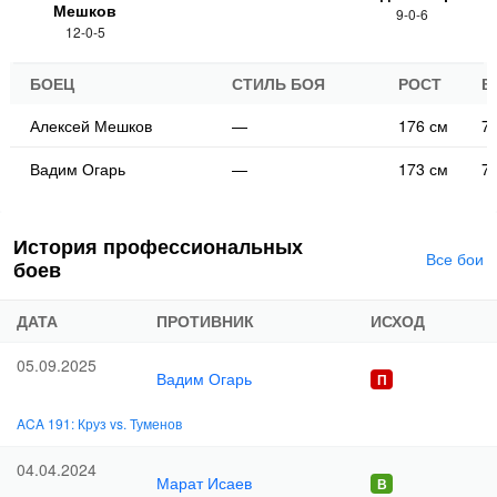
Мешков
9-0-6
12-0-5
БОЕЦ
СТИЛЬ БОЯ
РОСТ
В
Алексей Мешков
—
176 см
75
Вадим Огарь
—
173 см
70
История профессиональных
Все бои
боев
ДАТА
ПРОТИВНИК
ИСХОД
05.09.2025
Вадим Огарь
ACA 191: Круз vs. Туменов
04.04.2024
Марат Исаев