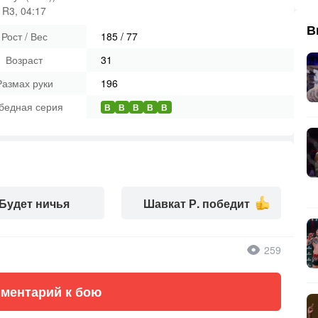
R3, 04:17
В
Рост / Вес
185
/
77
Возраст
31
Размах руки
196
бедная серия
В
В
В
В
В
Будет ничья
Шавкат Р. победит
259
ментарий к бою