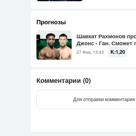
Прогнозы
Шав­кат Рах­мо­нов пр
Джонс - Ган. Смо­жет л
K:
1,20
27 Фев, 13:43
Комментарии (0)
Для отправки комментария