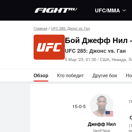
UFC/MMA
Главная
//
UFC 285: Джонс vs. Ган
Бой Джефф Нил 
UFC 285: Джонс vs. Ган
5 Мар '23, 01:30 /
США, Невада, Л
Обзор
Кто победит
Другие бои
Но
П
15-0-5
Джефф Нил
(
н
Geoff Neal