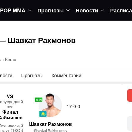
POP MMA
Прогнозы
Новости
Распис
— Шавкат Рахмонов
ас-Вегас
вости
Прогнозы
Комментарии
VS
WIN
о­лус­редний
17-0-0
вес
Финал
Сабмишен
Шавкат Рахмонов
Технический
окаут (ТКО))
Shavkat Rakhmonov