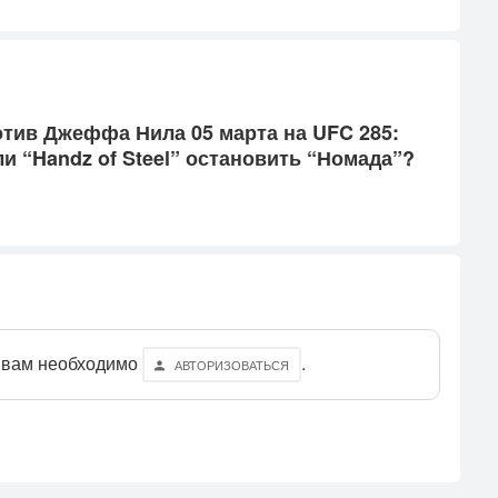
о­тив Джеф­фа Ни­ла 05 мар­та на UFC 285:
и “Handz of Ste­el” ос­та­новить “Но­мада”?
 вам необходимо
.
АВТОРИЗОВАТЬСЯ