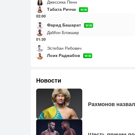
Джессика Пенн
Табата Риччи
WIN
02:00
Фарид Башарат
WIN
ДаМон Блэкшир
01:30
Эстебан Рибович
Лоик Раджабов
WIN
Новости
Рах­мо­нов наз­ва
Шесть при­чин по