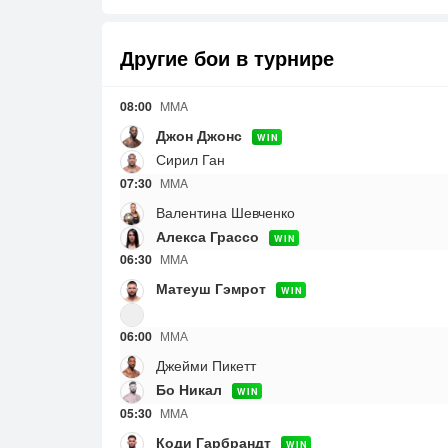
Другие бои в турнире
08:00
MMA
Джон Джонс
WIN
Сирил Ган
07:30
MMA
Валентина Шевченко
Алекса Грассо
WIN
06:30
MMA
Матеуш Гэмрот
WIN
06:00
ММА
Джейми Пикетт
Бо Никал
WIN
05:30
MMA
Коди Гарбрандт
WIN