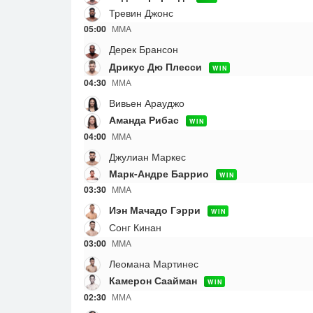
Тревин Джонс
05:00
MMA
Дерек Брансон
Дрикус Дю Плесси
WIN
04:30
ММА
Вивьен Арауджо
Аманда Рибас
WIN
04:00
MMA
Джулиан Маркес
Марк-Андре Баррио
WIN
03:30
MMA
Иэн Мачадо Гэрри
WIN
Сонг Кинан
03:00
MMA
Леомана Мартинес
Камерон Саайман
WIN
02:30
ММА