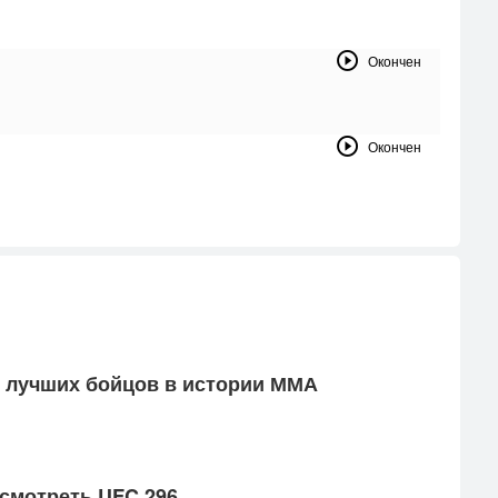
Окончен
Окончен
л луч­ших бой­цов в ис­то­рии ММА
с­мотреть UFC 296