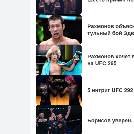
Рах­мо­нов объ­яс­
туль­ный бой Эд­ва
Рах­мо­нов хо­чет 
на UFC 295
5 инт­риг UFC 292
Бо­рисов уве­рен, 