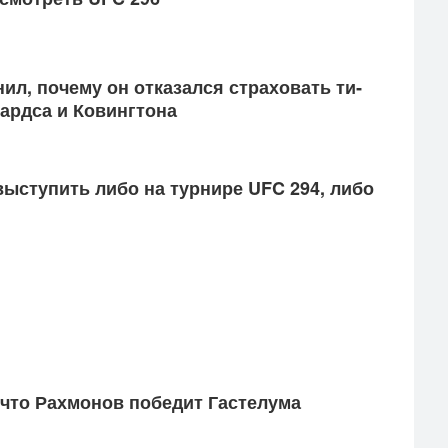
нил, по­чему он от­ка­зал­ся стра­ховать ти­
рд­са и Ко­винг­то­на
выс­ту­пить ли­бо на тур­ни­ре UFC 294, ли­бо
что Рах­мо­нов по­бедит Гас­те­лума