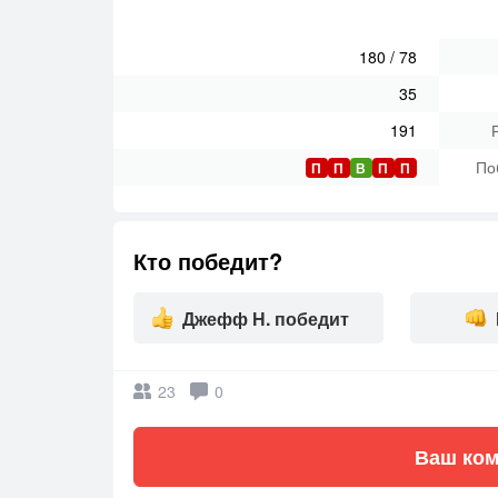
180
/
78
35
191
По
П
П
В
П
П
Кто победит?
Джефф Н. победит
23
0
Ваш ком