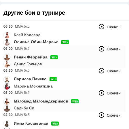
Другие бои в турнире
06:30
MMA 5х5
Окончен
Клей Коллард
Оливье Обин-Мерсье
WIN
06:00
MMA 5х5
Окончен
Ренан Феррейра
WIN
Денис Гольцов
05:30
MMA 5х5
Окончен
Ларисса Пачеко
WIN
Марина Мохнаткина
05:00
MMA 5х5
Окончен
Магомед Магомедкеримов
WIN
Садибу Си
04:30
MMA 5х5
Окончен
Импа Касанганай
WIN