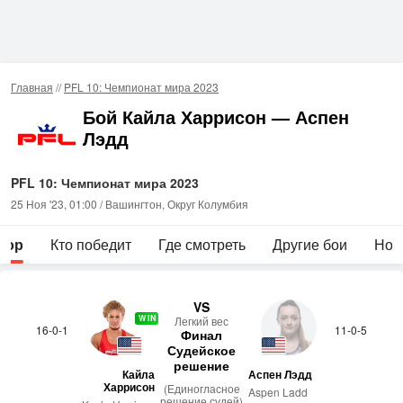
Главная
//
PFL 10: Чемпионат мира 2023
Бой Кайла Харрисон — Аспен
Лэдд
PFL 10: Чемпионат мира 2023
25 Ноя '23, 01:00 / Вашингтон, Округ Колумбия
зор
Кто победит
Где смотреть
Другие бои
Нов
VS
WIN
Лег­кий вес
16-0-1
11-0-5
Финал
Судейское
решение
Кайла
Аспен Лэдд
Харрисон
(Единогласное
Aspen Ladd
решение судей)