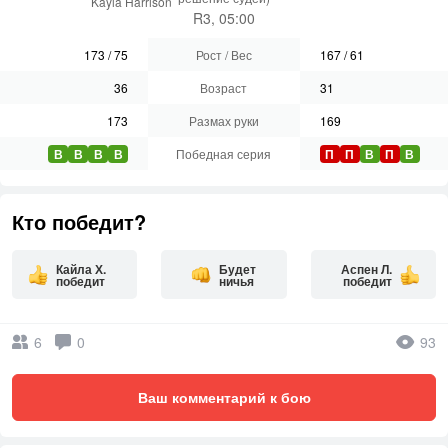
Kayla Harrison
R3, 05:00
173
/
75
Рост / Вес
167
/
61
36
Возраст
31
173
Размах руки
169
В
В
В
В
Победная серия
П
П
В
П
В
Кто победит?
Кайла Х.
Будет
Аспен Л.
победит
ничья
победит
6
0
93
Ваш комментарий к бою