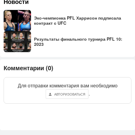
Новости
Экс-чем­пи­он­ка PFL Хар­ри­сон под­пи­сала
конт­ракт с UFC
Ре­зуль­та­ты фи­наль­но­го тур­ни­ра PFL 10:
2023
Комментарии (0)
Для отправки комментария вам необходимо
.
АВТОРИЗОВАТЬСЯ