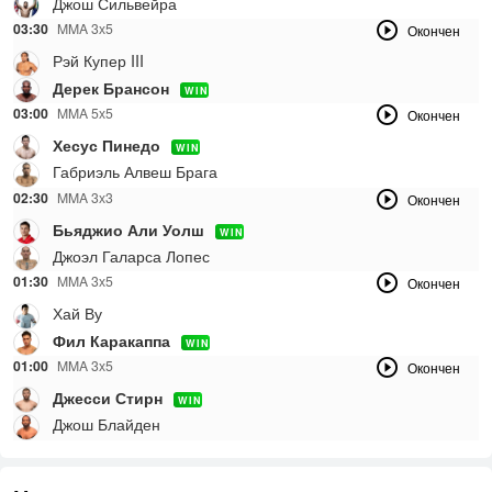
Джош Сильвейра
03:30
MMA 3х5
Окончен
Рэй Купер III
Дерек Брансон
WIN
03:00
MMA 5х5
Окончен
Хесус Пинедо
WIN
Габриэль Алвеш Брага
02:30
MMA 3х3
Окончен
Бьяджио Али Уолш
WIN
Джоэл Галарса Лопес
01:30
MMA 3х5
Окончен
Хай Ву
Фил Каракаппа
WIN
01:00
MMA 3х5
Окончен
Джесси Стирн
WIN
Джош Блайден