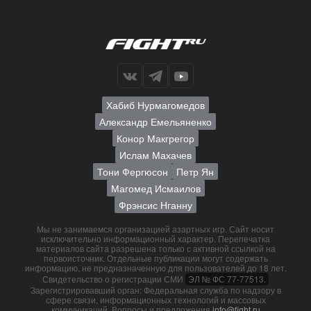
Хабиб Нурмагомедов
Александр Емельяненко
Конор Макгрегор
Ислам Махачев
Тони Фергюсон
Петр Ян
Магомед Исмаилов
Фрэнсис Нганну
Мы не занимаемся организацией азартных игр. Сайт носит
исключительно информационный характер. Перепечатка
материалов сайта разрешена только с активной ссылкой на
первоисточник. Отдельные публикации могут содержать
информацию, не предназначенную для пользователей до 18 лет.
Свидетельство о регистрации СМИ
ЭЛ № ФС 77-77513.
Зарегистрировавший орган: Федеральная служба по надзору в
сфере связи, информационных технологий и массовых
коммуникаций. Вопросы и предложения
info@fight.ru