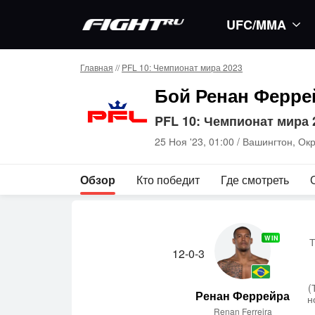
UFC/MMA
Главная
//
PFL 10: Чемпионат мира 2023
Бой Ренан Ферре
PFL 10: Чемпионат мира 
25 Ноя '23, 01:00 /
Вашингтон, Ок
Обзор
Кто победит
Где смотреть
WIN
Т
12-0-3
(
Ренан Феррейра
н
Renan Ferreira