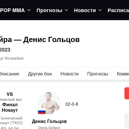
POP MMA
Прогнозы
Новости
Распис
йра — Денис Гольцов
2023
руг Колумбия
Описание
Другие бои
Новости
Прогнозы
Комм
VS
я­желый вес
32-0-8
Финал
Нокаут
Технический
Денис Гольцов
окаут (ТКО))
Denis Goltsov
R2, 00:26