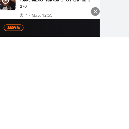
270
17 Мар, 12:55
Где и когда смотреть прямую
трансляцию UFC Fight Night 269
11 Мар, 18:20
Все видео