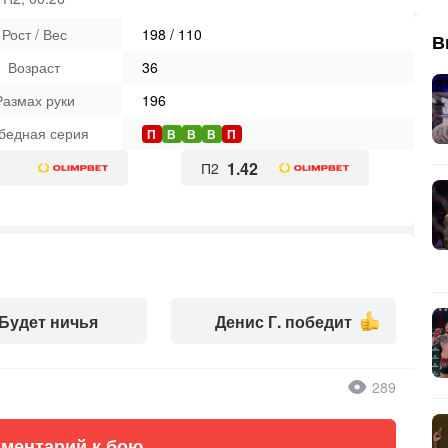
Рост / Вес
198
/
110
В
Возраст
36
Размах руки
196
бедная серия
П
В
В
В
П
1.42
П2
Будет ничья
Денис Г. победит
289
ментарий к бою