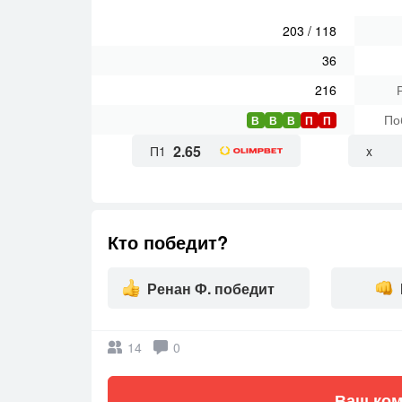
203
/
118
36
216
По
В
В
В
П
П
2.65
П1
x
Кто победит?
Ренан Ф. победит
14
0
Ваш ком