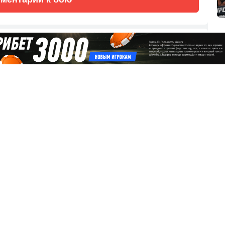
сляцию