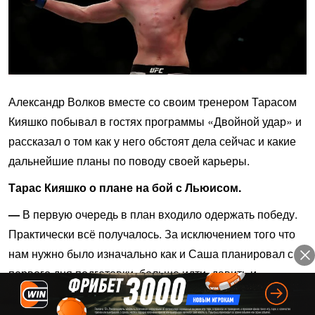
Александр Волков вместе со своим тренером Тарасом
Кияшко побывал в гостях программы «Двойной удар» и
рассказал о том как у него обстоят дела сейчас и какие
дальнейшие планы по поводу своей карьеры.
Тарас Кияшко о плане на бой с Льюисом.
—
В первую очередь в план входило одержать победу.
Практически всё получалось. За исключением того что
нам нужно было изначально как и Саша планировал с
первого дня подготовки, больше идти, давить и
прессинговать. Но было опасение, что ненужно
пропускать лишних ударов. Поэтому была выбрана