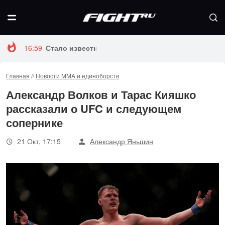
16:59
Стало известно, когда Конор Макгрегор вернется 
Главная
//
Новости MMA и единоборств
Александр Волков и Тарас Кияшко
рассказали о UFC и следующем
сопернике
21 Окт, 17:15
Александр Яньшин