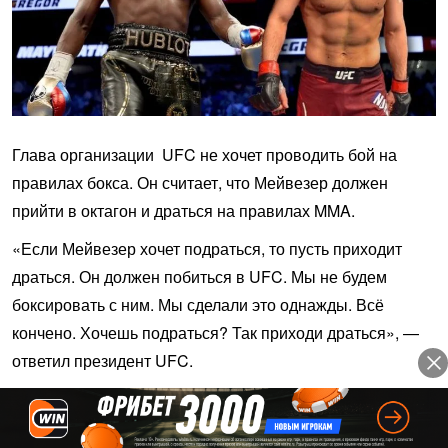
Глава организации UFC не хочет проводить бой на
правилах бокса. Он считает, что Мейвезер должен
прийти в октагон и драться на правилах MMA.
«Если Мейвезер хочет подраться, то пусть приходит
драться. Он должен побиться в UFC. Мы не будем
боксировать с ним. Мы сделали это однажды. Всё
кончено. Хочешь подраться? Так приходи драться», —
ответил президент UFC.
Хабиб Нурмагомедов первым бросил вызов Мейвезеру,
так что вполне может диктовать правила поединка.