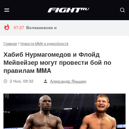
07:27
Волкановски и Евлоев возглавят турнир UFC 333
Главная
//
Новости MMA и единоборств
Хабиб Нурмагомедов и Флойд
Мейвейзер могут провести бой по
правилам MMA
2 Ноя, 09:32
Александр Яньшин