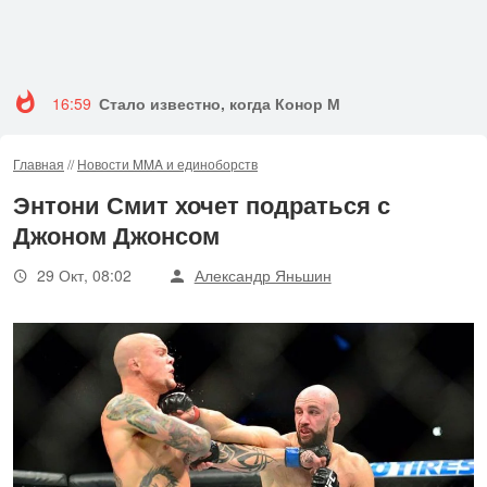
16:59
Стало известно, когда Конор Макгрегор вернется 
Главная
//
Новости MMA и единоборств
Энтони Смит хочет подраться с
Джоном Джонсом
29 Окт, 08:02
Александр Яньшин