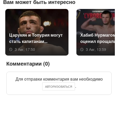
Вам может быть интересно
Ца­рукян и То­пурия мо­гут
Ха­биб Нур­ма­гоме
стать ка­пита­нам...
оце­нил про­щаль­н
3 Авг, 17:50
3 Авг, 13:59
Комментарии (0)
Для отправки комментария вам необходимо
.
АВТОРИЗОВАТЬСЯ