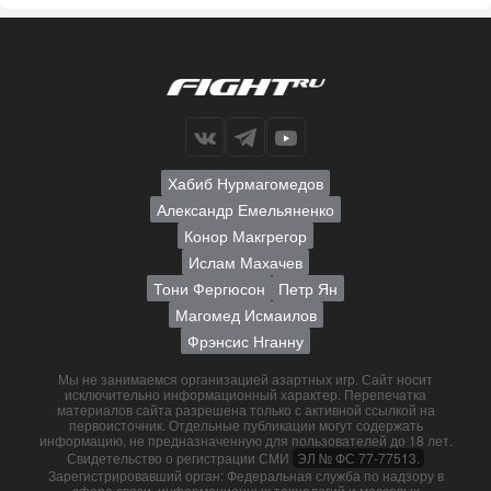
Хабиб Нурмагомедов
Александр Емельяненко
Конор Макгрегор
Ислам Махачев
Тони Фергюсон
Петр Ян
Магомед Исмаилов
Фрэнсис Нганну
Мы не занимаемся организацией азартных игр. Сайт носит
исключительно информационный характер. Перепечатка
материалов сайта разрешена только с активной ссылкой на
первоисточник. Отдельные публикации могут содержать
информацию, не предназначенную для пользователей до 18 лет.
Свидетельство о регистрации СМИ
ЭЛ № ФС 77-77513.
Зарегистрировавший орган: Федеральная служба по надзору в
сфере связи, информационных технологий и массовых