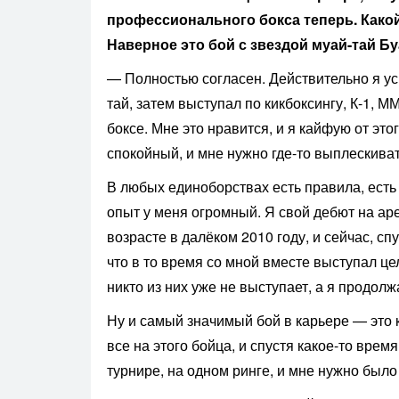
профессионального бокса теперь. Како
Наверное это бой с звездой муай-тай 
— Полностью согласен. Действительно я усп
тай, затем выступал по кикбоксингу, К-1, 
боксе. Мне это нравится, и я кайфую от эт
спокойный, и мне нужно где-то выплескиват
В любых единоборствах есть правила, есть
опыт у меня огромный. Я свой дебют на ар
возрасте в далёком 2010 году, и сейчас, сп
что в то время со мной вместе выступал це
никто из них уже не выступает, а я продо
Ну и самый значимый бой в карьере — это 
все на этого бойца, и спустя какое-то врем
турнире, на одном ринге, и мне нужно было