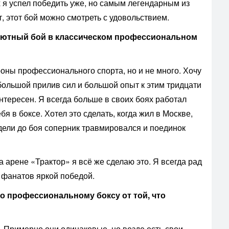
х я успел победить уже, но самым легендарным из
т, этот бой можно смотреть с удовольствием.
ебютный бой в классическом профессиональном
роны профессионального спорта, но и не много. Хочу
 большой прилив сил и большой опыт к этим тридцати
нтересен. Я всегда больше в своих боях работал
бя в боксе. Хотел это сделать, когда жил в Москве,
едели до боя соперник травмировался и поединок
 арене «Трактор» я всё же сделаю это. Я всегда рад
х фанатов яркой победой.
по профессиональному боксу от той, что
 Примерно они одинаковые, но везде есть свои