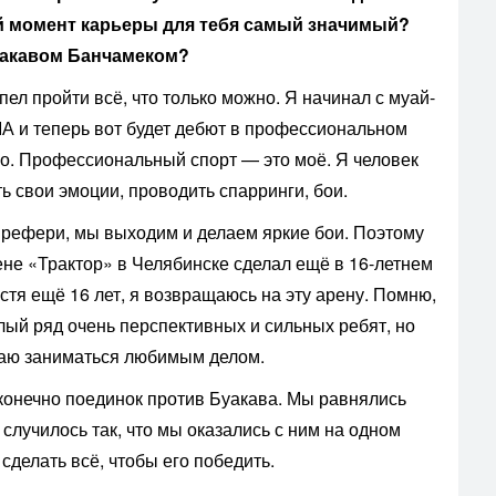
й момент карьеры для тебя самый значимый?
Буакавом Банчамеком?
ел пройти всё, что только можно. Я начинал с муай-
ММА и теперь вот будет дебют в профессиональном
ого. Профессиональный спорт — это моё. Я человек
ь свои эмоции, проводить спарринги, бои.
 рефери, мы выходим и делаем яркие бои. Поэтому
ене «Трактор» в Челябинске сделал ещё в 16-летнем
устя ещё 16 лет, я возвращаюсь на эту арену. Помню,
лый ряд очень перспективных и сильных ребят, но
лжаю заниматься любимым делом.
конечно поединок против Буакава. Мы равнялись
я случилось так, что мы оказались с ним на одном
 сделать всё, чтобы его победить.