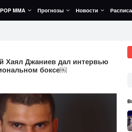
POP MMA
Прогнозы
Новости
Распис
егор вернется в октагон
й Хаял Джаниев дал интервью
иональном боксе￼
В