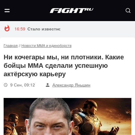
16:59
Стало известно, когда Конор Макгрегор вернется 
Главная
//
Новости MMA и единоборств
Ни кочегары мы, ни плотники. Какие
бойцы ММА сделали успешную
актёрскую карьеру
9 Сен, 09:12
Александр Яньшин