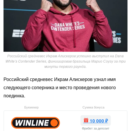
Российский средневес Икрам Алискеров успешно выступил на Dana
White’s Contender Series, финишировав бразильца Марио Соузу за три
минуты первого раунда.
Российский средневес Икрам Алискеров узнал имя
следующего соперника и место проведения нового
поединка.
Букмекер
Сумма бонуса
10 000 ₽
Фрибет за депозит