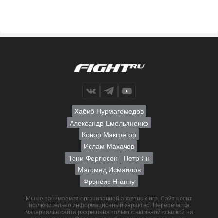
Хабиб Нурмагомедов
Александр Емельяненко
Конор Макгрегор
Ислам Махачев
Тони Фергюсон
Петр Ян
Магомед Исмаилов
Фрэнсис Нганну
Мы не занимаемся организацией азартных игр. Сайт носит
исключительно информационный характер. Перепечатка
материалов сайта разрешена только с активной ссылкой на