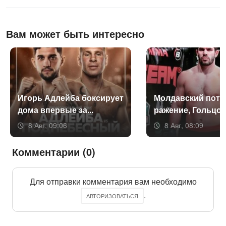
Вам может быть интересно
Игорь Ад­лей­ба бок­си­ру­ет
Мол­давс­кий по­те
до­ма впер­вые за...
раже­ние, Голь­цов 
8 Авг, 09:06
8 Авг, 08:09
Комментарии (0)
Для отправки комментария вам необходимо
.
АВТОРИЗОВАТЬСЯ