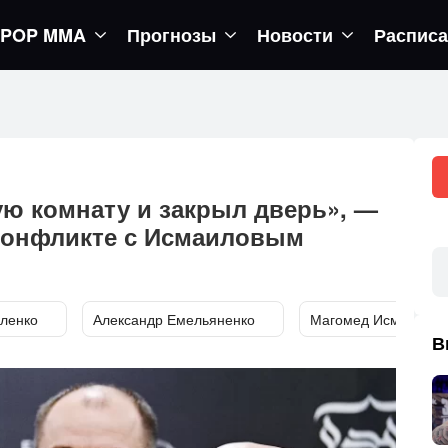
POP MMA
Прогнозы
Новости
Распис
егор вернется в октагон
ую комнату и закрыл дверь», —
конфликте с Исмаиловым
аленко
Александр Емельяненко
Магомед Исмаилов
В