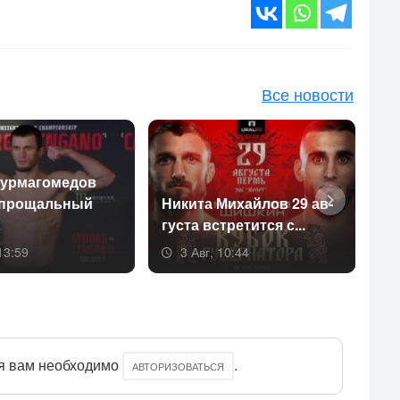
Все новости
ур­ма­гоме­дов
 про­щаль­ный
Ни­кита Ми­хай­лов 29 ав­
Ол
густа встре­тит­ся с...
от
13:59
3 Авг, 10:44
я вам необходимо
.
АВТОРИЗОВАТЬСЯ