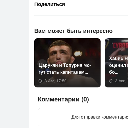
Поделиться
Вам может быть интересно
Ха­биб Н
Ца­рукян и То­пурия мо­
оце­нил
гут стать ка­пита­нам...
бо...
3 Авг, 17:50
3 Авг, 
Комментарии (0)
Для отправки комментари