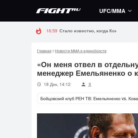
UFC/MMA
16:59
Стало известно, когда Конор Макгр
Главная
//
Новости MMA и единоборств
«Он меня отвел в отдельн
менеджер Емельяненко о 
18 Дек, 14:12
Х
Бойцовский клуб РЕН ТВ: Емельяненко vs. Ков