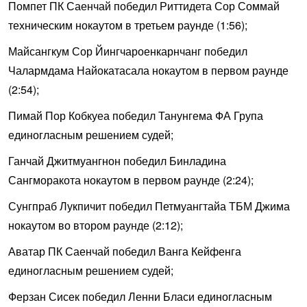
Помпет ПК Саенчай победил Риттидета Сор Соммай
техническим нокаутом в третьем раунде (1:56);
Майсангкум Сор Йингчароенкарнчанг победил
Чалармдама Найокатасала нокаутом в первом раунде
(2:54);
Пимай Пор Кобкуеа победил Танунгема ФА Група
единогласным решением судей;
Ганчай Джитмуангнон победил Бинладина
Сангморакота нокаутом в первом раунде (2:24);
Сунгпраб Лукпичит победил Петмуангтайа ТБМ Джима
нокаутом во втором раунде (2:12);
Аватар ПК Саенчай победил Ванга Кейфенга
единогласным решением судей;
Ферзан Сисек победил Ленни Бласи единогласным