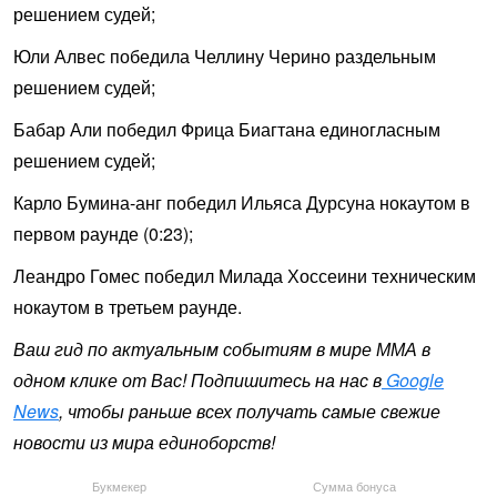
решением судей;
Юли Алвес победила Челлину Черино раздельным
решением судей;
Бабар Али победил Фрица Биагтана единогласным
решением судей;
Карло Бумина-анг победил Ильяса Дурсуна нокаутом в
первом раунде (0:23);
Леандро Гомес победил Милада Хоссеини техническим
нокаутом в третьем раунде.
Ваш гид по актуальным событиям в мире ММА в
одном клике от Вас! Подпишитесь на нас в
Google
News
, чтобы раньше всех получать самые свежие
новости из мира единоборств!
Букмекер
Сумма бонуса