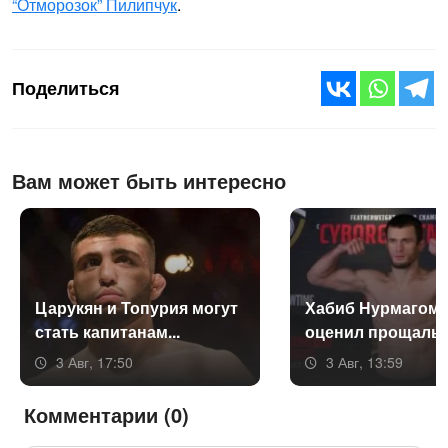
“Отморозок” Пилипчук
.
Поделиться
Вам может быть интересно
Ца­рукян и То­пурия мо­гут
Ха­биб Нур­ма­гоме
стать ка­пита­нам...
оце­нил про­щаль­н
3 Авг, 17:50
3 Авг, 13:59
Комментарии (0)