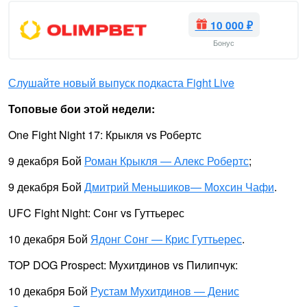
10 000 ₽
Бонус
Слушайте новый выпуск подкаста Fight Live
Топовые бои этой недели:
One Fight Night 17: Крыкля vs Робертс
9 декабря Бой
Роман Крыкля — Алекс Робертс
;
9 декабря Бой
Дмитрий Меньшиков— Мохсин Чафи
.
UFC Fight Night: Сонг vs Гуттьерес
10 декабря Бой
Ядонг Сонг — Крис Гуттьерес
.
TOP DOG Prospect: Мухитдинов vs Пилипчук:
10 декабря Бой
Рустам Мухитдинов — Денис