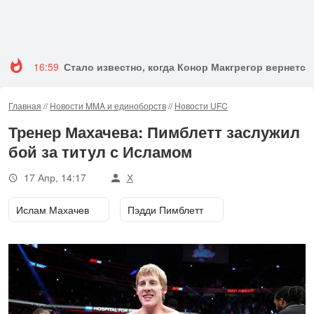
16:59
Стало известно, когда Конор Макгрегор вернется 
Главная
//
Новости MMA и единоборств
//
Новости UFC
Тренер Махачева: Пимблетт заслужил
бой за титул с Исламом
17 Апр, 14:17
Х
Ислам Махачев
Пэдди Пимблетт