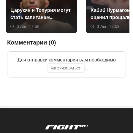
Ца­рукян и То­пурия мо­гут
Ха­биб Нур­ма­гоме
стать ка­пита­нам...
оце­нил про­щаль­н
3 Авг, 17:50
3 Авг, 13:59
Комментарии (0)
Для отправки комментария вам необходимо
.
АВТОРИЗОВАТЬСЯ