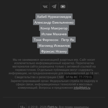
Хабиб Нурмагомедов
Александр Емельяненко
Конор Макгрегор
Ислам Махачев
Тони Фергюсон
Петр Ян
Магомед Исмаилов
Фрэнсис Нганну
Мы не занимаемся организацией азартных игр. Сайт носит
исключительно информационный характер. Перепечатка
материалов сайта разрешена только с активной ссылкой на
первоисточник. Отдельные публикации могут содержать
информацию, не предназначенную для пользователей до 18 лет.
Свидетельство о регистрации СМИ
ЭЛ № ФС 77-77513.
Зарегистрировавший орган: Федеральная служба по надзору в
сфере связи, информационных технологий и массовых
коммуникаций. Вопросы и предложения
info@fight.ru
18+
© 2018 - 2026
Fight.ru
. Все права защищены.