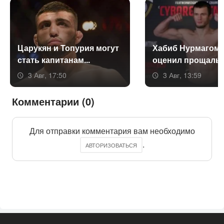
Ца­рукян и То­пурия мо­гут
Ха­биб Нур­ма­гоме
стать ка­пита­нам...
оце­нил про­щаль­н
3 Авг, 17:50
3 Авг, 13:59
Комментарии (0)
Для отправки комментария вам необходимо
.
АВТОРИЗОВАТЬСЯ