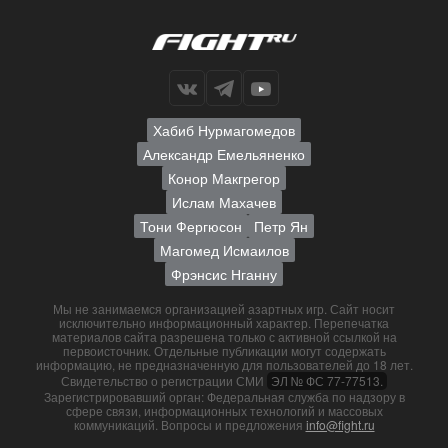
Хабиб Нурмагомедов
Александр Емельяненко
Конор Макгрегор
Ислам Махачев
Тони Фергюсон
Петр Ян
Магомед Исмаилов
Фрэнсис Нганну
Мы не занимаемся организацией азартных игр. Сайт носит
исключительно информационный характер. Перепечатка
материалов сайта разрешена только с активной ссылкой на
первоисточник. Отдельные публикации могут содержать
информацию, не предназначенную для пользователей до 18 лет.
Свидетельство о регистрации СМИ
ЭЛ № ФС 77-77513.
Зарегистрировавший орган: Федеральная служба по надзору в
сфере связи, информационных технологий и массовых
коммуникаций. Вопросы и предложения
info@fight.ru