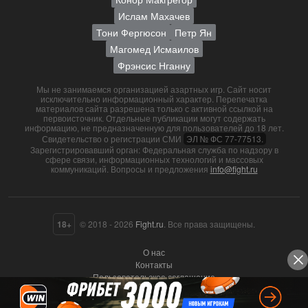
Ислам Махачев
Тони Фергюсон
Петр Ян
Магомед Исмаилов
Фрэнсис Нганну
Мы не занимаемся организацией азартных игр. Сайт носит
исключительно информационный характер. Перепечатка
материалов сайта разрешена только с активной ссылкой на
первоисточник. Отдельные публикации могут содержать
информацию, не предназначенную для пользователей до 18 лет.
Свидетельство о регистрации СМИ
ЭЛ № ФС 77-77513.
Зарегистрировавший орган: Федеральная служба по надзору в
сфере связи, информационных технологий и массовых
коммуникаций. Вопросы и предложения
info@fight.ru
18+
© 2018 - 2026
Fight.ru
. Все права защищены.
О нас
Контакты
Пользовательское соглашение
Политика конфиденциальности