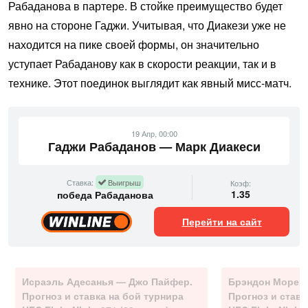
Рабаданова в партере. В стойке преимущество будет
явно на стороне Гаджи. Учитывая, что Диакези уже не
находится на пике своей формы, он значительно
уступает Рабаданову как в скорости реакции, так и в
технике. Этот поединок выглядит как явный мисс-матч.
19 Апр, 00:00
Гаджи Рабаданов — Марк Диакеси
Ставка:
Выигрыш
Коэф:
1.35
победа Рабаданова
Перейти на сайт
Исраэль Адесанья — Джо Пайфер.
Брэндон Морено
Прогноз и ставка на бой турнира
Прогноз и ставк