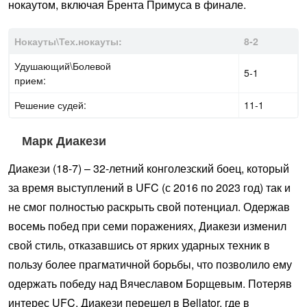
нокаутом, включая Брента Примуса в финале.
Нокауты\Тех.нокауты:
8-2
Удушающий\Болевой
5-1
прием:
Решение судей:
11-1
Марк Диакези
Диакези (18-7) – 32-летний конголезский боец, который
за время выступлений в UFC (с 2016 по 2023 год) так и
не смог полностью раскрыть свой потенциал. Одержав
восемь побед при семи поражениях, Диакези изменил
свой стиль, отказавшись от ярких ударных техник в
пользу более прагматичной борьбы, что позволило ему
одержать победу над Вячеславом Борщевым. Потеряв
интерес UFC, Диакези перешел в Bellator, где в