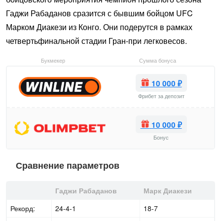
Гаджи Рабаданов сразится с бывшим бойцом UFC
Марком Диакези из Конго. Они подерутся в рамках
четвертьфинальной стадии Гран-при легковесов.
Букмекер
Сумма бонуса
10 000 ₽
Фрибет за депозит
10 000 ₽
Бонус
Сравнение параметров
Гаджи Рабаданов
Марк Диакези
Рекорд:
24-4-1
18-7